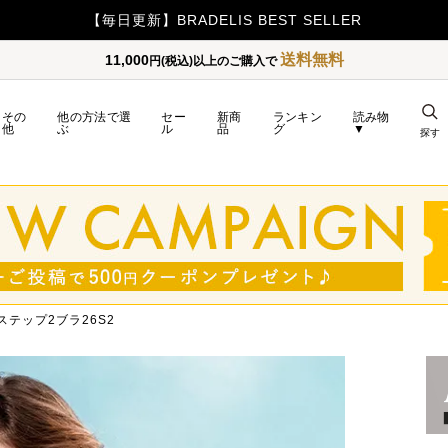
【毎日更新】BRADELIS BEST SELLER
送料無料
11,000
円(税込)以上のご購入で
その
他の方法で選
セー
新商
ランキン
読み物
他
ぶ
ル
品
グ
▼
探す
ステップ2ブラ26S2