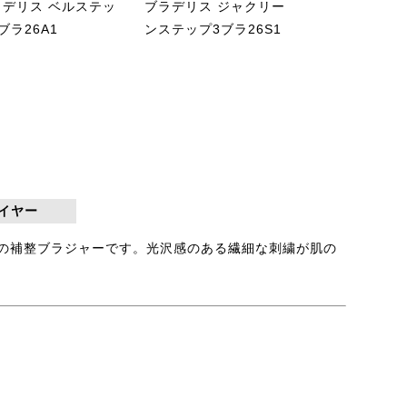
ラデリス ベルステッ
ブラデリス ジャクリー
ブラデリス ベ
ブラ26A1
ンステップ3ブラ26S1
ルタンガ26S2
イヤー
2の補整ブラジャーです。光沢感のある繊細な刺繍が肌の