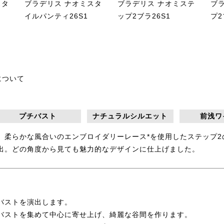
スタ
ブラデリス ナオミスタ
ブラデリス ナオミステ
ブ
イルパンティ26S1
ップ2ブラ26S1
プ2
について
プチバスト
ナチュラルシルエット
前浅ワ
、柔らかな風合いのエンブロイダリーレース*を使用したステップ
出。どの角度から見ても魅力的なデザインに仕上げました。
バストを演出します。
バストを集めて中心に寄せ上げ、綺麗な谷間を作ります。