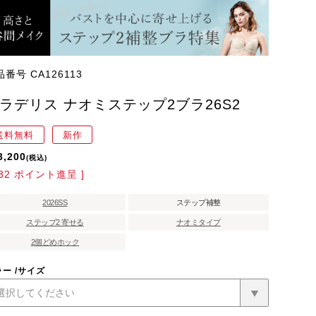
品番号
CA126113
ラデリス ナオミステップ2ブラ26S2
送料無料
新作
3,200
税込
32
ポイント進呈 ]
2026SS
ステップ補整
ステップ2 寄せる
ナオミタイプ
2個どめホック
ラー
サイズ