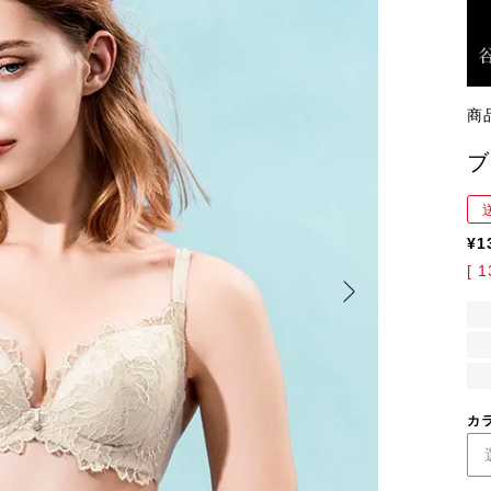
商
ブ
¥
1
[
1
カ