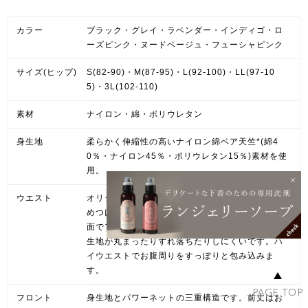
カラー
ブラック・グレイ・ラベンダー・インディゴ・ロ
ーズピンク・ヌードベージュ・フューシャピンク
サイズ(ヒップ)
S(82-90)・M(87-95)・L(92-100)・LL(97-10
5)・3L(102-110)
素材
ナイロン・綿・ポリウレタン
身生地
柔らかく伸縮性の高いナイロン綿ベア天竺*(綿4
0％・ナイロン45％・ポリウレタン15％)素材を使
用。
ウエスト
オリジナル細幅レースをウエスト一周使用し、締
めつけ感や段差を和らげ楽な着心地です。
面でフィットして食い込みにくく、ウエストから
生地が丸まったりずれ落ちたりしにくいです。ハ
イウエストでお腹周りをすっぽりと包み込みま
す。
PAGE TOP
フロント
身生地とパワーネットの三重構造です。前丈はお