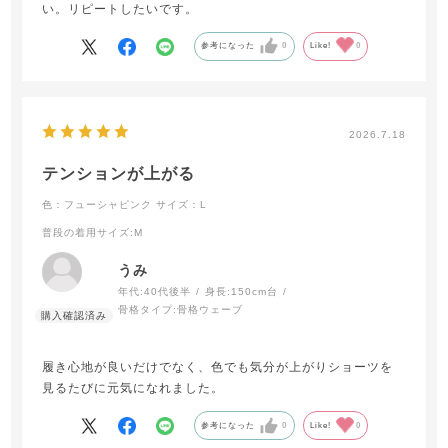
い。リピートしたいです。
参考になった
0
Like!
0
2026.7.18
テンションが上がる
色：フューシャピンク
サイズ：L
普段の着用サイズ
:M
うみ
年代:
40代後半
身長:
150cm台
骨格タイプ:
骨格ウェーブ
履き心地が良いだけでなく、色でも気分が上がりショーツを
見るたびに元気になれました。
参考になった
0
Like!
0