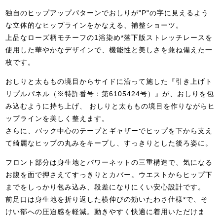
独自のヒップアップパターンでおしりが"P"の字に見えるよう
な立体的なヒップラインをかなえる、補整ショーツ。
上品なローズ柄モチーフの1浴染め*落下版ストレッチレースを
使用した華やかなデザインで、機能性と美しさを兼ね備えた一
枚です。
おしりと太ももの境目からサイドに沿って施した『引き上げト
リプルパネル（※特許番号：第6105424号）』が、おしりを包
み込むように持ち上げ、 おしりと太ももの境目を作りながらヒ
ップラインを美しく整えます。
さらに、バック中心のテープとギャザーでヒップを下から支え
て綺麗なヒップの丸みをキープし、すっきりとした後ろ姿に。
フロント部分は身生地とパワーネットの三重構造で、気になる
お腹を面で押さえてすっきりとカバー。ウエストからヒップ下
までをしっかり包み込み、段差になりにくい安心設計です。
前足口は身生地を折り返した横伸びの効いたわさ仕様*で、そ
けい部への圧迫感を軽減。動きやすく快適に着用いただけま