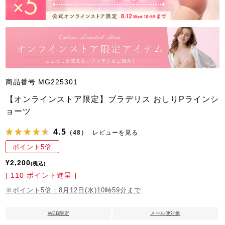
商品番号
MG225301
【オンラインストア限定】ブラデリス おしりPラインシ
ョーツ
4.5
（48）
レビューを見る
ポイント5倍
¥
2,200
税込
[
110
ポイント進呈 ]
※ポイント5倍：8月12日(水)10時59分まで
WEB限定
メール便対象