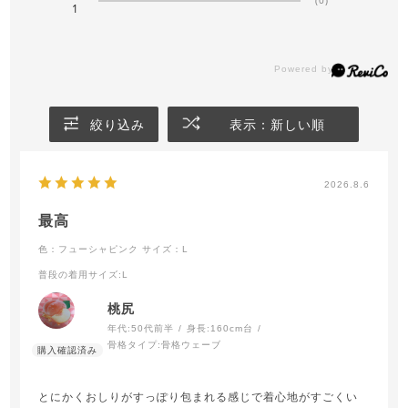
1
絞り込み
表示：新しい順
2026.8.6
最高
色：フューシャピンク
サイズ：L
普段の着用サイズ
:L
桃尻
年代:
50代前半
身長:
160cm台
骨格タイプ:
骨格ウェーブ
とにかくおしりがすっぽり包まれる感じで着心地がすごくい