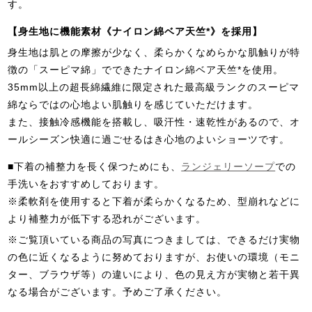
す。
【身生地に機能素材《ナイロン綿ベア天竺*》を採用】
身生地は肌との摩擦が少なく、柔らかくなめらかな肌触りが特
徴の「スーピマ綿」でできたナイロン綿ベア天竺*を使用。
35mm以上の超長綿繊維に限定された最高級ランクのスーピマ
綿ならではの心地よい肌触りを感じていただけます。
また、接触冷感機能を搭載し、吸汗性・速乾性があるので、オ
ールシーズン快適に過ごせるはき心地のよいショーツです。
■下着の補整力を長く保つためにも、
ランジェリーソープ
での
手洗いをおすすめしております。
※柔軟剤を使用すると下着が柔らかくなるため、型崩れなどに
より補整力が低下する恐れがございます。
※ご覧頂いている商品の写真につきましては、できるだけ実物
の色に近くなるように努めておりますが、お使いの環境（モニ
ター、ブラウザ等）の違いにより、色の見え方が実物と若干異
なる場合がございます。予めご了承ください。