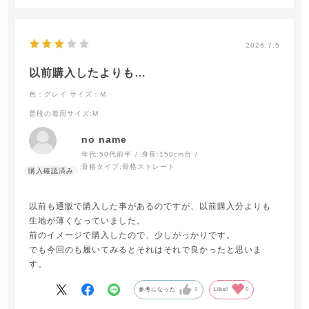
2026.7.5
以前購入したよりも…
色：グレイ
サイズ：M
普段の着用サイズ
:M
no name
年代:
50代前半
身長:
150cm台
骨格タイプ:
骨格ストレート
以前も通販で購入した事があるのですが、以前購入分よりも
生地が薄くなっていました。
前のイメージで購入したので、少しがっかりです。
でも今回のも履いてみるとそれはそれで良かったと思いま
す。
参考になった
0
Like!
0