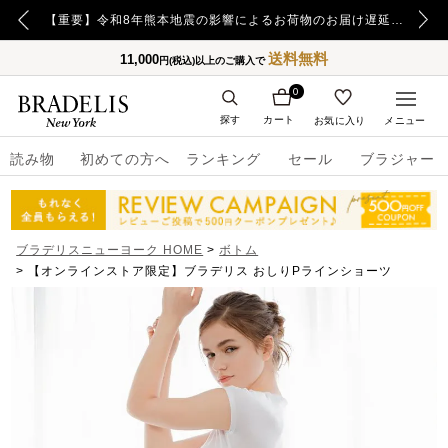
【重要】日本郵便の障害による配送への影響についてのお詫び
【重要】令和8年熊本地震の影響によるお荷物のお届け遅延について
送料無料
11,000
円(税込)以上のご購入で
0
探す
カート
お気に入り
メニュー
読み物
初めての方へ
ランキング
セール
ブラジャー
ブラデリスニューヨーク HOME
ボトム
【オンラインストア限定】ブラデリス おしりPラインショーツ