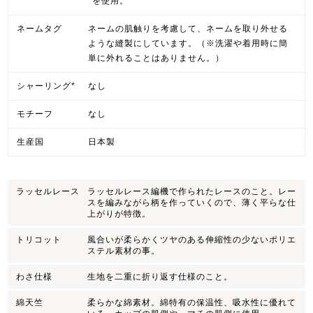
*を使用。
ネームタグ
ネームの肌触りを考慮して、ネームを取り外せる
ような縫製にしています。（※洗濯や着用時に簡
単に外れることはありません。）
シャーリング*
なし
モチーフ
なし
生産国
日本製
ラッセルレース
ラッセルレース編機で作られたレースのこと。レー
スを編みながら柄を作っていくので、薄く平らな仕
上がりが特徴。
トリコット
風合いが柔らかくツヤのある伸縮性の少ないポリエ
ステル素材の事。
わさ仕様
生地を二重に折り返す仕様のこと。
綿天竺
柔らかな綿素材。綿特有の保温性、吸水性に優れて