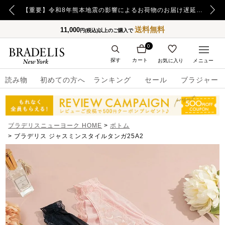
【重要】令和8年熊本地震の影響によるお荷物のお届け遅延について
【重要】日本郵便の障害による配送への影響についてのお詫び
送料無料
11,000
円(税込)以上のご購入で
0
探す
カート
お気に入り
メニュー
読み物
初めての方へ
ランキング
セール
ブラジャー
ブラデリスニューヨーク HOME
ボトム
ブラデリス ジャスミンスタイルタンガ25A2