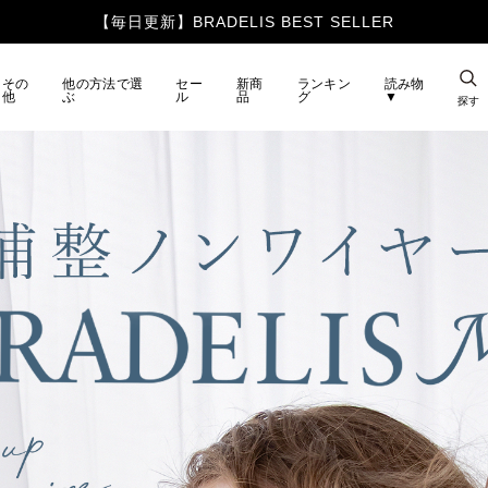
その
他の方法で選
セー
新商
ランキン
読み物
他
ぶ
ル
品
グ
▼
探す