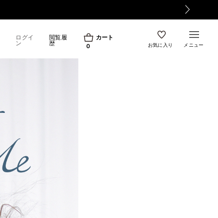
【500ポイント】LINE ID連携で
ログイ
閲覧履
カート
ン
歴
お気に入り
メニュー
0