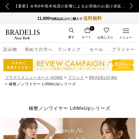
【重要】日本郵便の障害による配送への影響についてのお詫び
【重要】令和8年熊本地震の影響によるお荷物のお届け遅延について
送料無料
11,000
円(税込)以上のご購入で
0
探す
カート
お気に入り
メニュー
読み物
初めての方へ
ランキング
セール
ブラジャー
ブラデリスニューヨーク HOME
ブランド
BRADELIS Me
補整ノンワイヤー LiftMeUpシリーズ
補整ノンワイヤー LiftMeUpシリーズ