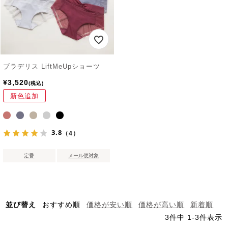
ブラデリス LiftMeUpショーツ
¥
3,520
税込
新色追加
3.8
（4）
定番
メール便対象
並び替え
おすすめ順
価格が安い順
価格が高い順
新着順
3
件中
1
-
3
件表示