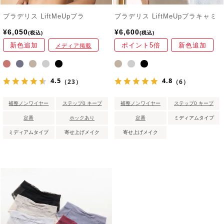
ブラデリス LiftMeUpブラ
ブラデリス LiftMeUpブラキャミ
¥
6,050
¥
6,600
税込
税込
新色追加
ポイント5倍
新色追加
メディア掲載
4.5
4.8
（23）
（6）
補整ノンワイヤー
ステップ0 キープ
補整ノンワイヤー
ステップ0 キープ
定番
ホックあり
定番
ミディアムタイプ
ミディアムタイプ
寄せ上げメイク
寄せ上げメイク