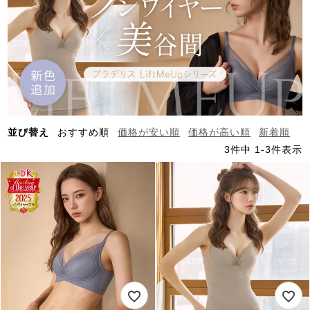
並び替え
おすすめ順
価格が安い順
価格が高い順
新着順
3
件中
1
-
3
件表示