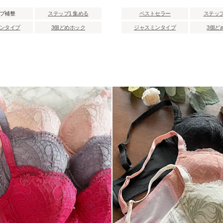
プ補整
ステップ1 集める
ベストセラー
ステップ
ンタイプ
3個どめホック
ジャスミンタイプ
3個ど