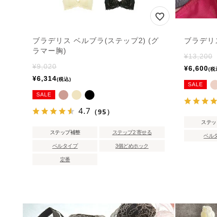
ブラデリス ベルブラ(ステップ2) (グ
ブラデリス
ラマー胸)
¥
13,200
¥
9,020
¥
6,600
税
¥
6,314
税込
SALE
SALE
4.7
（95）
ステッ
ステップ補整
ステップ2 寄せる
ベル
ベルタイプ
3個どめホック
定番