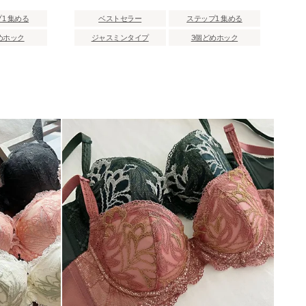
1 集める
ベストセラー
ステップ1 集める
めホック
ジャスミンタイプ
3個どめホック