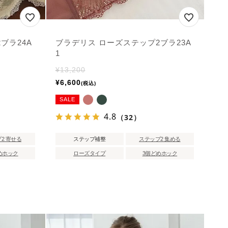
ブラ24A
ブラデリス ローズステップ2ブラ23A
1
¥
13,200
¥
6,600
税込
SALE
4.8
（32）
2 寄せる
ステップ補整
ステップ2 集める
めホック
ローズタイプ
3個どめホック