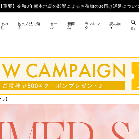
【重要】令和8年熊本地震の影響によるお荷物のお届け遅延につい
その
他の方法で選
セー
新商
ランキン
読み物
他
ぶ
ル
品
グ
▼
探す
ブラ】