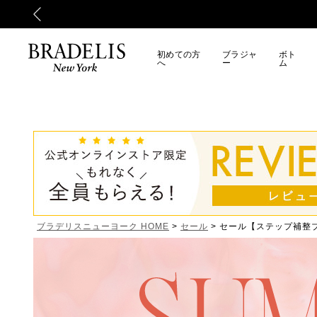
初めての方
ブラジャ
ボト
へ
ー
ム
ブラデリスニューヨーク HOME
セール
セール【ステップ補整