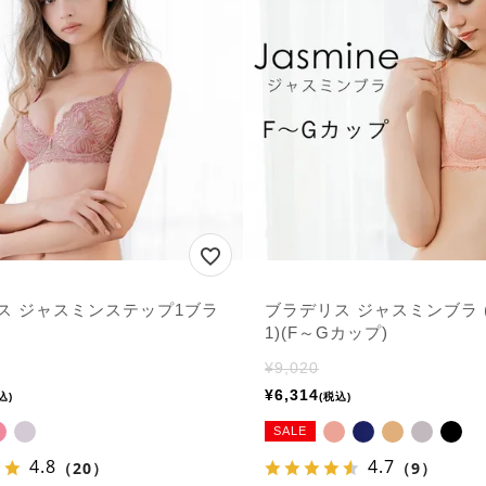
ス ジャスミンステップ1ブラ
ブラデリス ジャスミンブラ 
1)(F～Gカップ)
¥
9,020
¥
6,314
込
税込
SALE
4.8
4.7
（20）
（9）