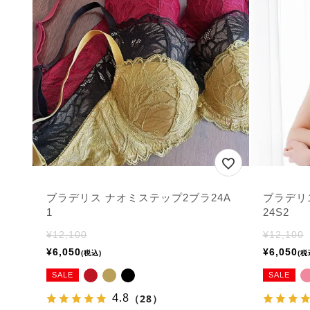
ブラデリス ナオミステップ2ブラ24A
ブラデリ
1
24S2
¥
12,100
¥
12,100
¥
6,050
¥
6,050
税込
税
SALE
SALE
4.8
（28）