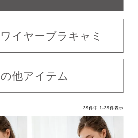
ンワイヤーブラキャミ
その他アイテム
39
件中
1
-
39
件表示