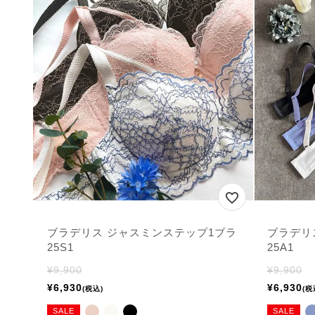
ブラデリス ジャスミンステップ1ブラ
ブラデリ
25S1
25A1
¥
9,900
¥
9,900
¥
6,930
¥
6,930
税込
税
SALE
SALE