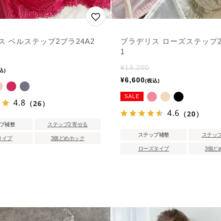
 ベルステップ2ブラ24A2
ブラデリス ローズステップ2
1
¥
13,200
込
¥
6,600
税込
SALE
4.8
（26）
4.6
（20）
プ補整
ステップ2 寄せる
ステップ補整
ステップ
タイプ
3個どめホック
ローズタイプ
3個ど