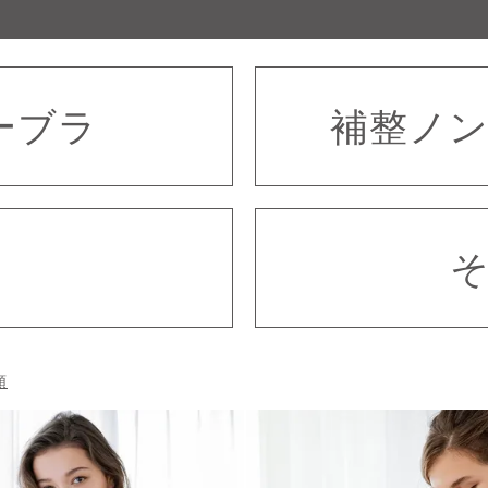
ーブラ
補整ノ
順