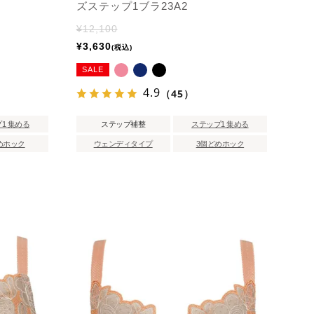
ズステップ1ブラ23A2
¥
12,100
¥
3,630
税込
SALE
4.9
（45）
1 集める
ステップ補整
ステップ1 集める
めホック
ウェンディタイプ
3個どめホック