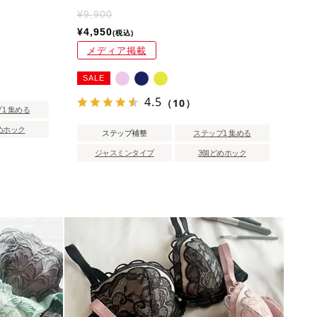
¥
9,900
¥
4,950
税込
メディア掲載
SALE
4.5
（10）
1 集める
めホック
ステップ補整
ステップ1 集める
ジャスミンタイプ
3個どめホック