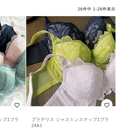
26
件中
1
-
26
件表示
ップ1ブラ
ブラデリス ジャスミンステップ1ブラ
24A1