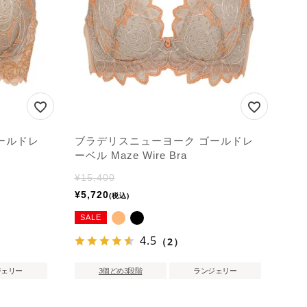
ールドレ
ブラデリスニューヨーク ゴールドレ
ーベル Maze Wire Bra
¥
15,400
¥
5,720
税込
SALE
4.5
（2）
ジェリー
3個どめ3段階
ランジェリー