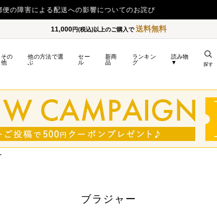
【重要】令和8年熊本地震の影響によるお荷物のお届け遅延につい
送料無料
11,000
円(税込)以上のご購入で
その
他の方法で選
セー
新商
ランキン
読み物
他
ぶ
ル
品
グ
▼
探す
ー
ブラジャー