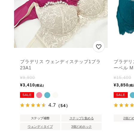
ブラデリス ウェンディステップ1ブラ
ブラデリ
23A1
ーベル Mir
¥
9,900
¥
15,400
¥
3,410
¥
3,850
税込
税
SALE
SALE
4.7
（54）
ステップ補整
ステップ1 集める
2個ど
ウェンディタイプ
3個どめホック