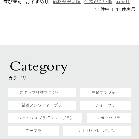
並び替え
おすすめ順
価格が安い順
価格が高い順
新着順
11
件中
1
-
11
件表示
カテゴリ
ステップ補整ブラジャー
補整ブラジャー
補整ノンワイヤーブラ
ナイトブラ
シームレスブラ(Tシャツブラ)
スポーツブラ
ヌーブラ
おしりが桃！パンツ