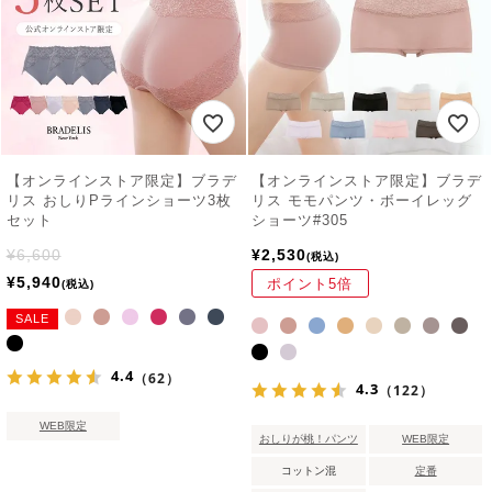
【オンラインストア限定】ブラデ
【オンラインストア限定】ブラデ
リス おしりPラインショーツ3枚
リス モモパンツ・ボーイレッグ
セット
ショーツ#305
¥
6,600
¥
2,530
税込
¥
5,940
ポイント5倍
税込
SALE
4.4
（62）
4.3
（122）
WEB限定
おしりが桃！パンツ
WEB限定
コットン混
定番