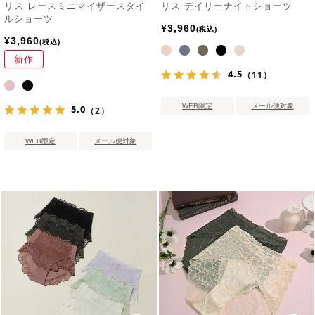
リス レースミニマイザースタイ
リス デイリーナイトショーツ
ルショーツ
¥
3,960
税込
¥
3,960
税込
新作
4.5
（11）
WEB限定
メール便対象
5.0
（2）
WEB限定
メール便対象