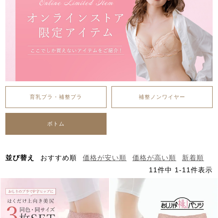
育乳ブラ・補整ブラ
補整ノンワイヤー
ボトム
並び替え
おすすめ順
価格が安い順
価格が高い順
新着順
11
件中
1
-
11
件表示