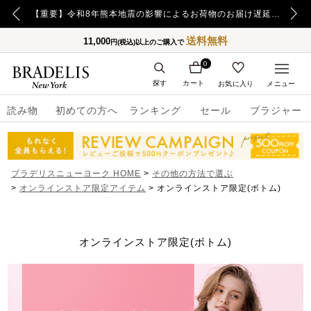
【重要】日本郵便の障害による配送への影響についてのお詫び
【重要】令和8年熊本地震の影響によるお荷物のお届け遅延について
送料無料
11,000
円(税込)以上のご購入で
0
探す
カート
お気に入り
メニュー
読み物
初めての方へ
ランキング
セール
ブラジャー
ブラデリスニューヨーク HOME
その他の方法で選ぶ
オンラインストア限定アイテム
オンラインストア限定(ボトム)
オンラインストア限定(ボトム)