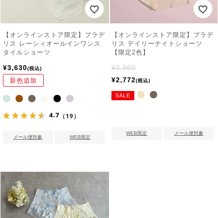
【オンラインストア限定】ブラデ
【オンラインストア限定】ブラデ
リス レーシィオールインワンス
リス デイリーナイトショーツ
タイルショーツ
【限定2色】
¥
3,630
¥
3,960
税込
¥
2,772
新色追加
税込
SALE
4.7
（19）
WEB限定
メール便対象
メール便対象
WEB限定