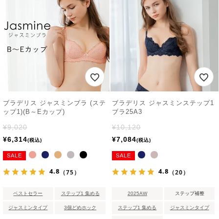
ブラデリス ジャスミンブラ (ステ
ブラデリス ジャスミンステップ1
ップ1)(B～Eカップ)
ブラ25A3
¥
9,020
¥
10,120
¥
6,314
¥
7,084
税込
税込
SALE
SALE
4.8
4.8
（75）
（20）
ベストセラー
ステップ1 集める
2025AW
ステップ補整
ジャスミンタイプ
3個どめホック
ステップ1 集める
ジャスミンタイプ