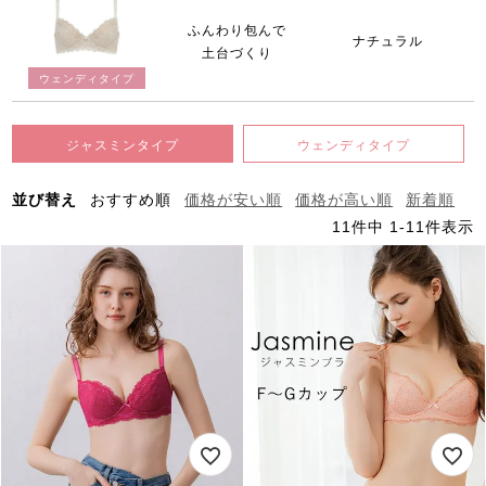
ふんわり包んで
ナチュラル
土台づくり
ウェンディタイプ
ジャスミンタイプ
ウェンディタイプ
並び替え
おすすめ順
価格が安い順
価格が高い順
新着順
11
件中
1
-
11
件表示