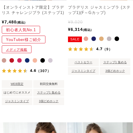
【オンラインストア限定】ブラデ
ブラデリス ジャスミンブラ (ステ
リス チャレンジブラ (ステップ1)
ップ1)(F～Gカップ)
¥
7,480
¥
9,020
税込
¥
6,314
初心者人気No.1
税込
YouTuber様ご紹介
SALE
4.7
（9）
メディア掲載
ベストセラー
ステップ1 集める
4.6
（307）
ジャスミンタイプ
3個どめホック
WEB限定
初回交換無料
はじめてにオススメ
ステップ1 集める
ジャスミンタイプ
3個どめホック