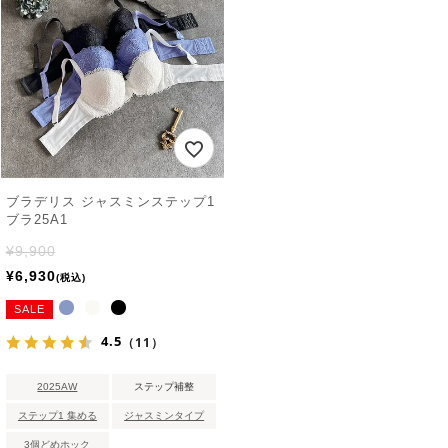
ブラデリス ジャスミンステップ1
ブラ25A1
¥
9,900
¥
6,930
税込
SALE
4.5
（11）
2025AW
ステップ補整
ステップ1 集める
ジャスミンタイプ
3個どめホック