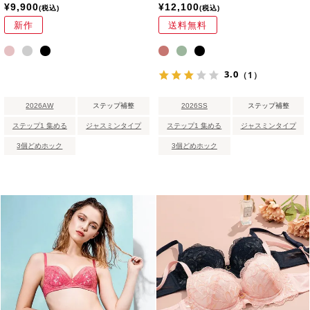
¥
9,900
¥
12,100
税込
税込
新作
送料無料
3.0
（1）
2026AW
ステップ補整
2026SS
ステップ補整
ステップ1 集める
ジャスミンタイプ
ステップ1 集める
ジャスミンタイプ
3個どめホック
3個どめホック