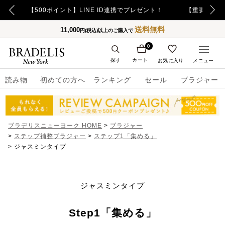
【重要】令和8年熊本地震の影響によるお荷物のお届け遅延について
送料無料
11,000
円(税込)以上のご購入で
0
探す
カート
お気に入り
メニュー
読み物
初めての方へ
ランキング
セール
ブラジャー
ブラデリスニューヨーク HOME
ブラジャー
ステップ補整ブラジャー
ステップ1「集める」
ジャスミンタイプ
ジャスミンタイプ
Step1「集める」