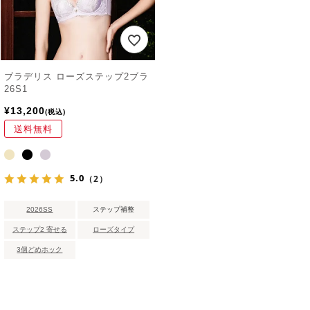
ブラデリス ローズステップ2ブラ
26S1
¥
13,200
税込
送料無料
5.0
（2）
2026SS
ステップ補整
ステップ2 寄せる
ローズタイプ
3個どめホック