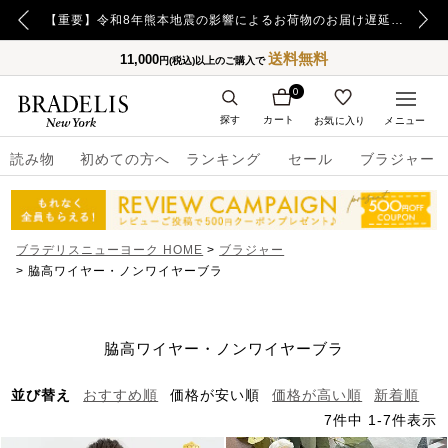
【重要】日本郵便の障害による配送への影響についてのお詫び
【重要】令和8年熊本地震の影響によるお荷物のお届け遅延について
送料無料
11,000
円(税込)以上のご購入で
0
探す
カート
お気に入り
メニュー
読み物
初めての方へ
ランキング
セール
ブラジャー
ブラデリスニューヨーク HOME
ブラジャー
脇高ワイヤー・ノンワイヤーブラ
脇高ワイヤー・ノンワイヤーブラ
並び替え
おすすめ順
価格が安い順
価格が高い順
新着順
7
件中
1
-
7
件表示