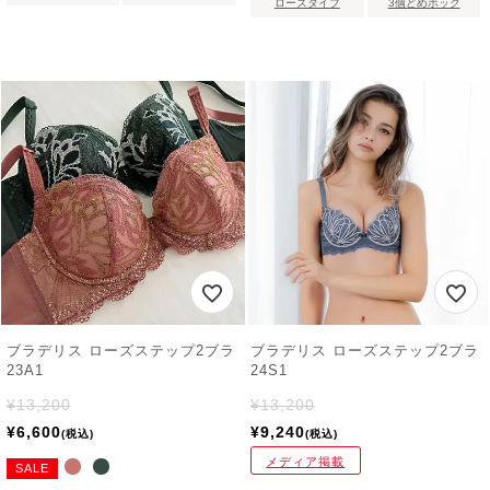
ローズタイプ
3個どめホック
ブラデリス ローズステップ2ブラ
ブラデリス ローズステップ2ブラ
23A1
24S1
¥
13,200
¥
13,200
¥
6,600
¥
9,240
税込
税込
メディア掲載
SALE