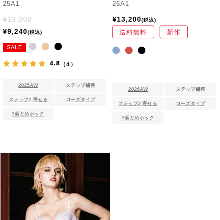
25A1
26A1
¥
13,200
¥
13,200
税込
¥
9,240
送料無料
新作
税込
SALE
4.8
（4）
2025AW
ステップ補整
2026AW
ステップ補整
ステップ2 寄せる
ローズタイプ
ステップ2 寄せる
ローズタイプ
3個どめホック
3個どめホック