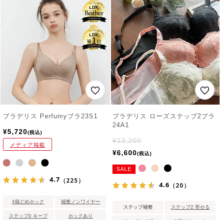
ブラデリス Perfumyブラ23S1
ブラデリス ローズステップ2ブラ
24A1
¥
5,720
税込
¥
13,200
メディア掲載
¥
6,600
税込
SALE
4.7
（225）
4.6
（20）
3個どめホック
補整ノンワイヤー
ステップ補整
ステップ2 寄せる
ステップ0 キープ
ホックあり