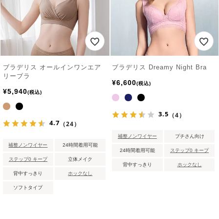
ブラデリス オールインワンエア
ブラデリス Dreamy Night Bra
リーブラ
¥
6,600
税込
¥
5,940
税込
3.5
（4）
4.7
（24）
補整ノンワイヤー
プチさん向け
補整ノンワイヤー
24時間着用可能
24時間着用可能
ステップ0 キープ
ステップ0 キープ
立体メイク
背中すっきり
ホックなし
背中すっきり
ホックなし
ソフトタイプ