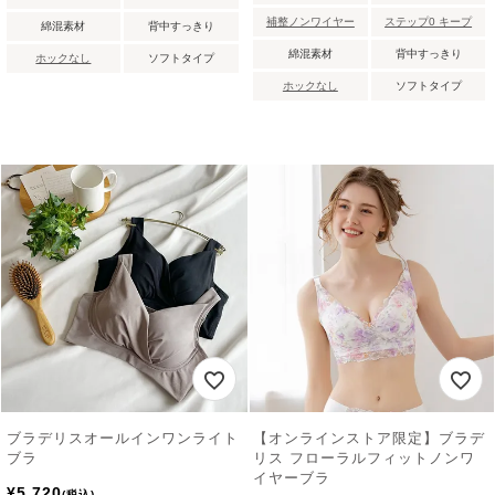
補整ノンワイヤー
ステップ0 キープ
綿混素材
背中すっきり
綿混素材
背中すっきり
ホックなし
ソフトタイプ
ホックなし
ソフトタイプ
ブラデリスオールインワンライト
【オンラインストア限定】ブラデ
ブラ
リス フローラルフィットノンワ
イヤーブラ
¥
5,720
税込