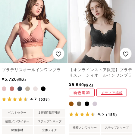
ブラデリスオールインワンブラ
【オンラインストア限定】ブラデ
リスレーシィオールインワンブラ
¥
5,720
税込
¥
5,940
税込
新色追加
メディア掲載
4.7
（538）
ベストセラー
24時間着用可能
4.5
（155）
補整ノンワイヤー
ステップ0 キープ
補整ノンワイヤー
ステップ0 キープ
綿混素材
立体メイク