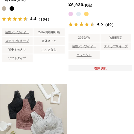
¥
6,930
税込
4.4
（104）
4.5
（60）
補整ノンワイヤー
24時間着用可能
2025AW
WEB限定
ステップ0 キープ
立体メイク
補整ノンワイヤー
ステップ0 キープ
背中すっきり
ホックなし
ホックなし
ソフトタイプ
在庫切れ