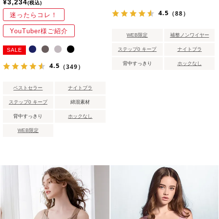
¥
3,234
税込
4.5
（88）
迷ったらコレ！
YouTuber様ご紹介
WEB限定
補整ノンワイヤー
ステップ0 キープ
ナイトブラ
SALE
背中すっきり
ホックなし
4.5
（349）
ベストセラー
ナイトブラ
ステップ0 キープ
綿混素材
背中すっきり
ホックなし
WEB限定