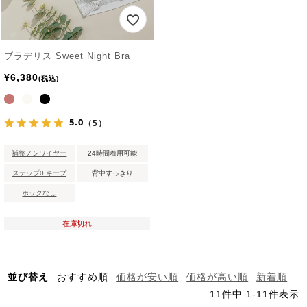
ブラデリス Sweet Night Bra
¥
6,380
税込
5.0
（5）
補整ノンワイヤー
24時間着用可能
ステップ0 キープ
背中すっきり
ホックなし
在庫切れ
並び替え
おすすめ順
価格が安い順
価格が高い順
新着順
11
件中
1
-
11
件表示