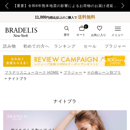
【重要】日本郵便の障害による配送への影響についてのお詫び
【重要】令和8年熊本地震の影響によるお荷物のお届け遅延について
送料無料
11,000
円(税込)以上のご購入で
0
探す
カート
お気に入り
メニュー
読み物
初めての方へ
ランキング
セール
ブラジャー
ブラデリスニューヨーク HOME
ブラジャー
その他シーン別ブラ
ナイトブラ
ナイトブラ