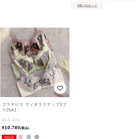
3個どめホック
ブラデリス ヴィオラステップ3ブ
ラ25A1
¥
15,400
¥
10,780
税込
SALE