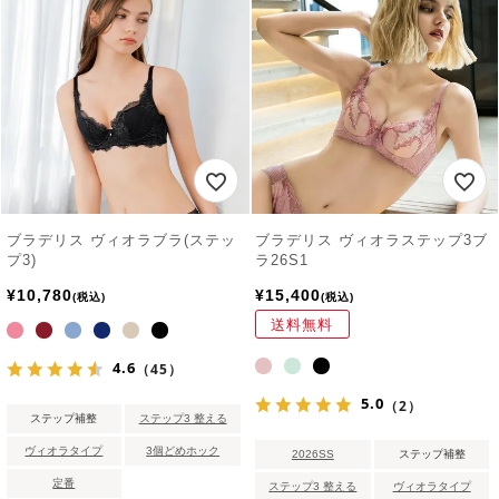
ブラデリス ヴィオラブラ(ステッ
ブラデリス ヴィオラステップ3ブ
プ3)
ラ26S1
¥
10,780
¥
15,400
税込
税込
送料無料
4.6
（45）
5.0
（2）
ステップ補整
ステップ3 整える
ヴィオラタイプ
3個どめホック
2026SS
ステップ補整
定番
ステップ3 整える
ヴィオラタイプ