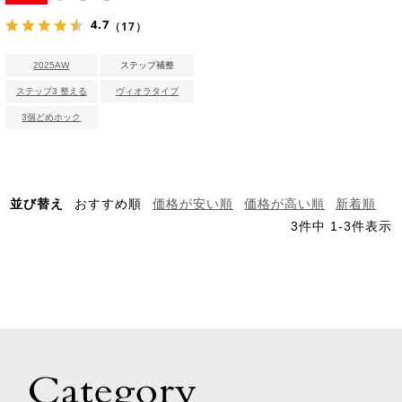
4.7
（17）
2025AW
ステップ補整
ステップ3 整える
ヴィオラタイプ
3個どめホック
並び替え
おすすめ順
価格が安い順
価格が高い順
新着順
3
件中
1
-
3
件表示