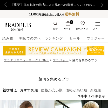
【重要】令和8年熊本地震の影響によるお荷物のお届け遅延について
【重要】日本郵便の障害による配送への影響についてのお詫び
送料無料
11,000
円(税込)以上のご購入で
0
探す
カート
お気に入り
メニュー
読み物
初めての方へ
ランキング
セール
ブラジャー
ブラデリスニューヨーク HOME
ブラジャー
脇肉を集めるブラ
脇肉を集めるブラ
並び替え
おすすめ順
価格が安い順
価格が高い順
新着順
3
件中
1
-
3
件表示