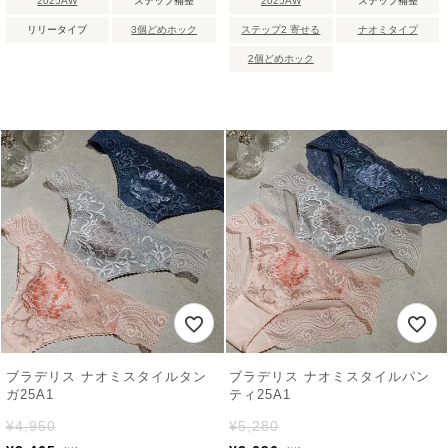
2025AW
ステップ補整
2025AW
ステップ補整
リリータイプ
3個どめホック
ステップ2 寄せる
ナオミタイプ
2個どめホック
ブラデリス ナオミスタイルタン
ブラデリス ナオミスタイルパン
ガ25A1
ティ25A1
¥
4,950
¥
5,280