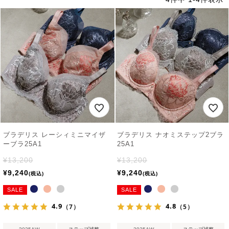
ブラデリス レーシィミニマイザ
ブラデリス ナオミステップ2ブラ
ーブラ25A1
25A1
¥
13,200
¥
13,200
¥
9,240
¥
9,240
税込
税込
SALE
SALE
4.9
4.8
（7）
（5）