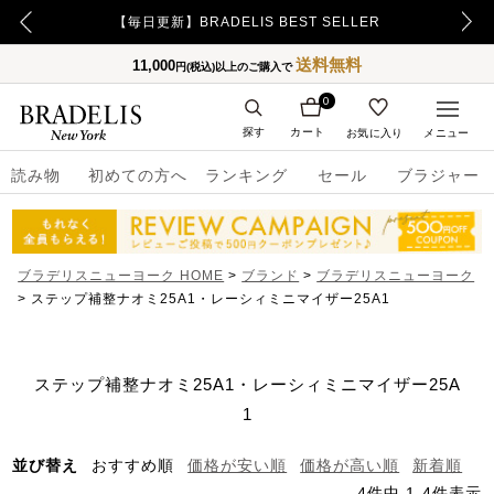
【重要】令和8年熊本地震の影響によるお荷物のお届け遅延について
【毎日更新】BRADELIS BEST SELLER
送料無料
11,000
円(税込)以上のご購入で
0
探す
カート
お気に入り
メニュー
読み物
初めての方へ
ランキング
セール
ブラジャー
ブラデリスニューヨーク HOME
ブランド
ブラデリスニューヨーク
ステップ補整ナオミ25A1・レーシィミニマイザー25A1
ステップ補整ナオミ25A1・レーシィミニマイザー25A
1
並び替え
おすすめ順
価格が安い順
価格が高い順
新着順
4
件中
1
-
4
件表示