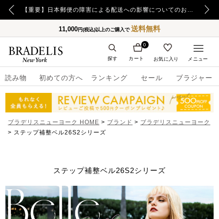
【重要】令和8年熊本地震の影響によるお荷物のお届け遅延について
【重要】日本郵便の障害による配送への影響についてのお詫び
送料無料
11,000
円(税込)以上のご購入で
0
探す
カート
お気に入り
メニュー
読み物
初めての方へ
ランキング
セール
ブラジャー
ブラデリスニューヨーク HOME
ブランド
ブラデリスニューヨーク
ステップ補整ベル26S2シリーズ
ステップ補整ベル26S2シリーズ