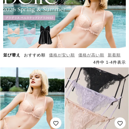
並び替え
おすすめ順
価格が安い順
価格が高い順
新着順
4
件中
1
-
4
件表示