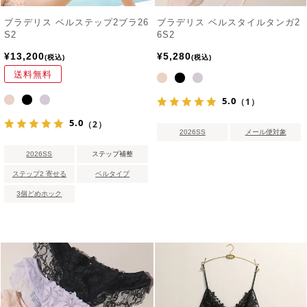
ブラデリス ベルステップ2ブラ26
ブラデリス ベルスタイルタンガ2
S2
6S2
¥
13,200
¥
5,280
税込
税込
送料無料
5.0
（1）
5.0
（2）
2026SS
メール便対象
2026SS
ステップ補整
ステップ2 寄せる
ベルタイプ
3個どめホック