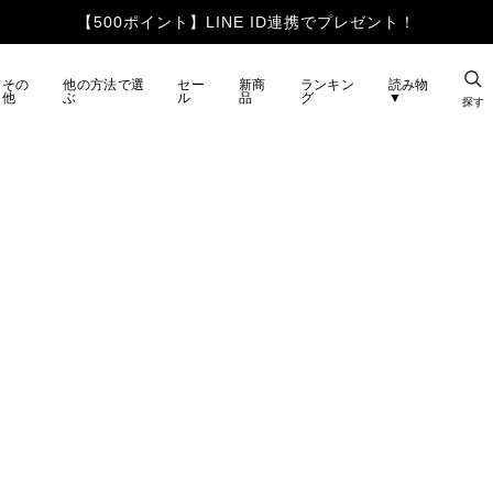
【500ポイント】LINE ID連携でプレゼント！
その
他の方法で選
セー
新商
ランキン
読み物
他
ぶ
ル
品
グ
▼
探す