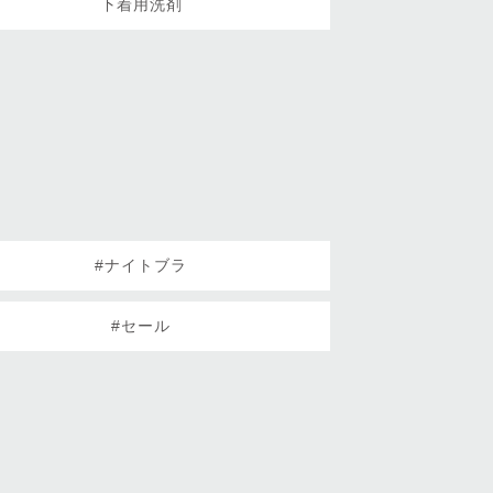
下着用洗剤
#ナイトブラ
#セール