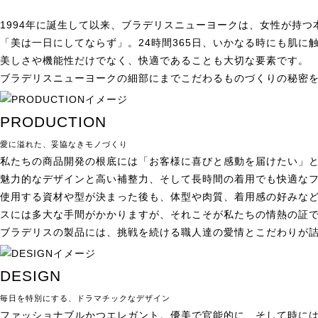
1994年に誕生して以来、ブラデリスニューヨークは、女性が持
「美は一日にしてならず」。24時間365日、いかなる時にも肌に
美しさや機能性だけでなく、快適であることも大切な要素です。
ブラデリスニューヨークの細部にまでこだわるものづくりの秘密
PRODUCTION
愛に溢れた、妥協なきモノづくり
私たちの商品開発の根底には「お客様に喜びと感動を届けたい」
魅力的なデザインと高い補整力、そして長時間の着用でも快適な
使用する資材や型が決まった後も、体型や肉質、着用感の好みな
スには多大な手間がかかりますが、それこそが私たちの情熱の証
ブラデリスの製品には、挑戦を続ける職人達の愛情とこだわりが
DESIGN
毎日を特別にする、ドラマチックなデザイン
ファッショナブルかつエレガント。優美で官能的に、そして時に