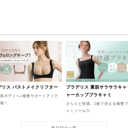
デリス バストメイクリフター
ブラデリス 素肌サラサラキャ
ャーカップブラキャミ
美ボディへ♪補整サポートアイテ
場！
さらりと快適。1枚で決まる補整
ャミソール◎
商品紹介一覧