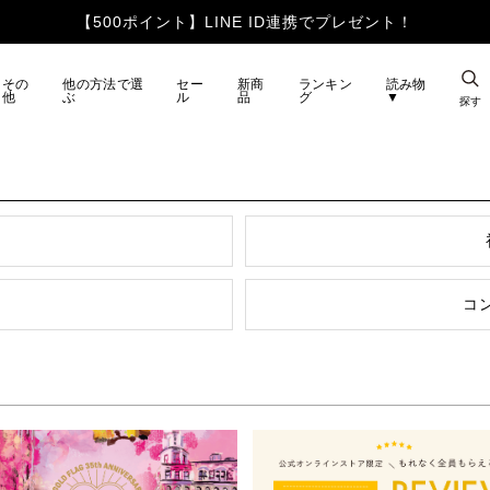
【500ポイント】LINE ID連携でプレゼント！
その
他の方法で選
セー
新商
ランキン
読み物
他
ぶ
ル
品
グ
▼
探す
コ