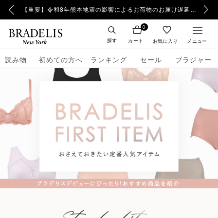
【重要】日本郵便の障害による配送への影響についてのお詫び
【重要】令和8年熊本地震の影響によるお荷物のお届け遅延について
0
探す
カート
お気に入り
メニュー
読み物
初めての方へ
ランキング
セール
ブラジャー