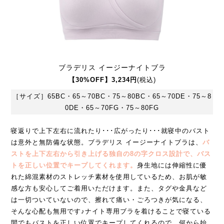
ブラデリス イージーナイトブラ
【30%OFF】3,234円
(税込)
［サイズ］65BC・65～70BC・75～80BC・65～70DE・75～8
0DE・65～70FG・75～80FG
寝返りで上下左右に流れたり･･･広がったり･･･就寝中のバスト
は意外と無防備な状態。ブラデリス イージーナイトブラは、
バ
ストを上下左右から引き上げる独自の8の字クロス設計で、バス
トを正しい位置でキープしてくれます。
身生地には伸縮性に優
れた綿混素材のストレッチ素材を使用しているため、お肌が敏
感な方も安心してご着用いただけます。また、タグや金具など
は一切ついていないので、擦れて痛い・ごろつきが気になる、
そんな心配も無用です♪ナイト専用ブラを着けることで寝ている
間でもバストを正しい位置でキープしてくれるので、何から始