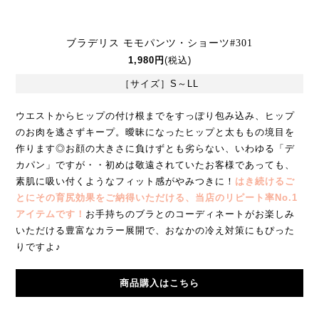
ブラデリス モモパンツ・ショーツ#301
1,980円
(税込)
［サイズ］S～LL
ウエストからヒップの付け根までをすっぽり包み込み、ヒップ
のお肉を逃さずキープ。曖昧になったヒップと太ももの境目を
作ります◎お顔の大きさに負けずとも劣らない、いわゆる「デ
カパン」ですが・・初めは敬遠されていたお客様であっても、
素肌に吸い付くようなフィット感がやみつきに！
はき続けるご
とにその育尻効果をご納得いただける、当店のリピート率No.1
アイテムです！
お手持ちのブラとのコーディネートがお楽しみ
いただける豊富なカラー展開で、おなかの冷え対策にもぴった
りですよ♪
商品購入はこちら