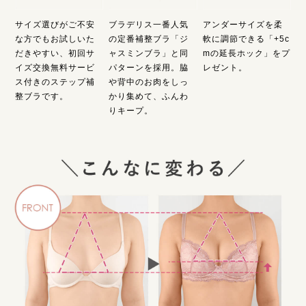
サイズ選びがご不安
ブラデリス一番人気
アンダーサイズを柔
な方でもお試しいた
の定番補整ブラ「ジ
軟に調節できる「+5c
だきやすい、初回サ
ャスミンブラ」と同
mの延長ホック」をプ
イズ交換無料サービ
パターンを採用。脇
レゼント。
ス付きのステップ補
や背中のお肉をしっ
整ブラです。
かり集めて、ふんわ
りキープ。