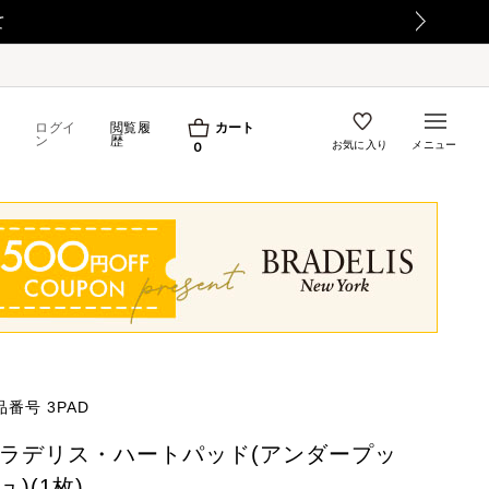
て
ログイ
閲覧履
カート
ン
歴
お気に入り
メニュー
0
品番号
3PAD
ラデリス・ハートパッド(アンダープッ
ュ)(1枚)