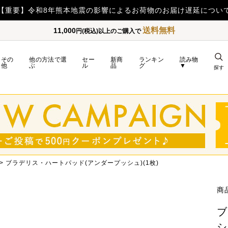
【重要】令和8年熊本地震の影響によるお荷物のお届け遅延につい
送料無料
11,000
円(税込)以上のご購入で
その
他の方法で選
セー
新商
ランキン
読み物
他
ぶ
ル
品
グ
▼
探す
ブラデリス・ハートパッド(アンダープッシュ)(1枚)
商
ブ
シ