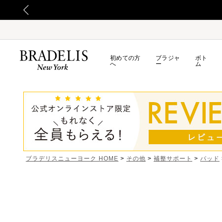
初めての方
ブラジャ
ボト
へ
ー
ム
ブラデリスニューヨーク HOME
その他
補整サポート
パッド