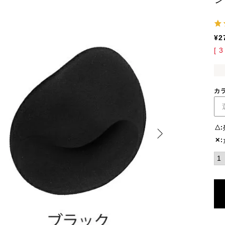
¥
2
[
3
カ
△
✕