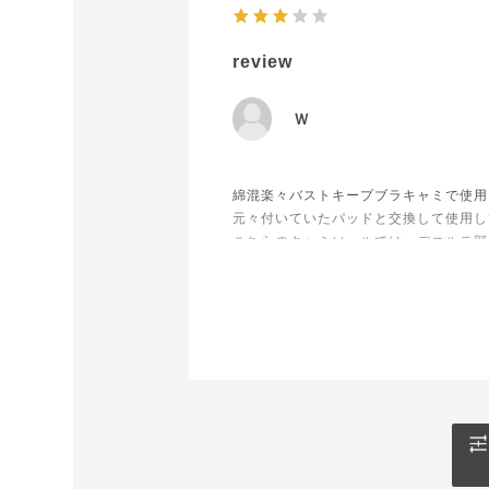
review
Ｗ
綿混楽々バストキープブラキャミで使用
元々付いていたパッドと交換して使用し
こちらのキャミソールでは、デコルテ部
思っていたほど出ませんでした。