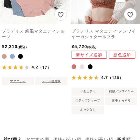
ブラデリス 綿混マタニティショ
ブラデリス マタニティ ノンワイ
ーツ
ヤーカシュクールブラ
¥
2,310
¥
5,720
税込
税込
新サイズ追加
新色追加
4.2
（17）
4.7
（130）
マタニティ
メール便対象
マタニティ
補整ノンワイヤー
ステップ0 キープ
背中すっきり
ホックなし
並び替え
おすすめ順
価格が安い順
価格が高い順
新着順