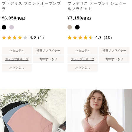
ブラデリス フロントオープンブ
ブラデリス オープンカシュクー
ラ
ルブラキャミ
¥
6,050
¥
7,150
税込
税込
4.0
4.7
（1）
（23）
マタニティ
補整ノンワイヤー
マタニティ
補整ノンワイヤー
ステップ0 キープ
背中すっきり
ステップ0 キープ
背中すっきり
ホックなし
ホックなし