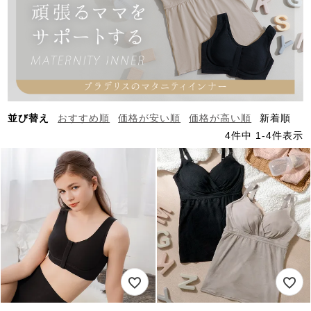
並び替え
おすすめ順
価格が安い順
価格が高い順
新着順
4
件中
1
-
4
件表示