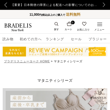
【重要】令和8年熊本地震の影響によるお荷物のお届け遅延について
【重要】日本郵便の障害による配送への影響についてのお詫び
送料無料
11,000
円(税込)以上のご購入で
0
探す
カート
お気に入り
メニュー
読み物
初めての方へ
ランキング
セール
ブラジャー
ブラデリスニューヨーク HOME
マタニティシリーズ
マタニティシリーズ