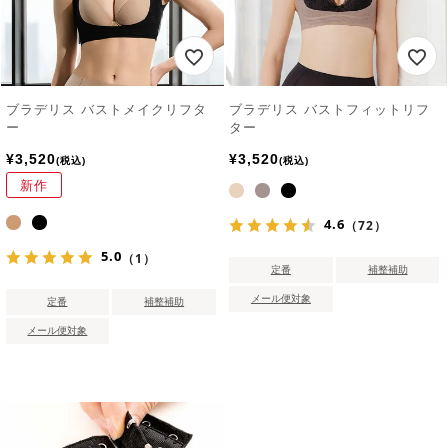
ブラデリス バストメイクリフタ
ブラデリス バストフィットリフ
ー
ター
¥
3,520
¥
3,520
税込
税込
新作
4.6
（72）
5.0
（1）
定番
補整補助
メール便対象
定番
補整補助
メール便対象