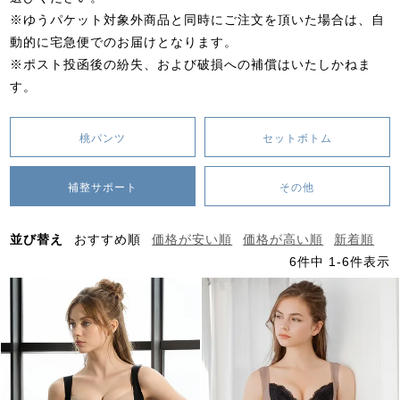
※ゆうパケット対象外商品と同時にご注文を頂いた場合は、自
動的に宅急便でのお届けとなります。
※ポスト投函後の紛失、および破損への補償はいたしかねま
す。
桃パンツ
セットボトム
補整サポート
その他
並び替え
おすすめ順
価格が安い順
価格が高い順
新着順
6
件中
1
-
6
件表示