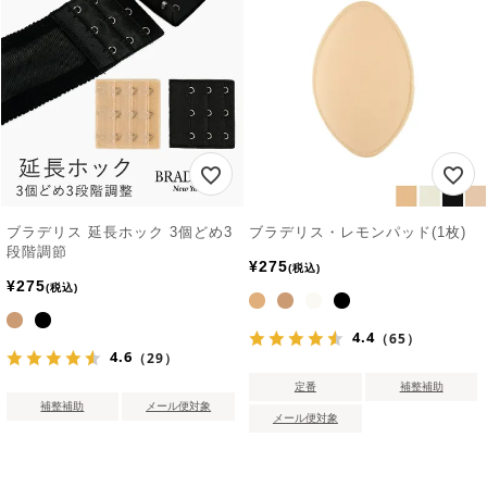
ブラデリス 延長ホック 3個どめ3
ブラデリス・レモンパッド(1枚)
段階調節
¥
275
税込
¥
275
税込
4.4
（65）
4.6
（29）
定番
補整補助
補整補助
メール便対象
メール便対象