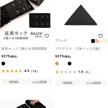
延長ホック 2個どめ3段階調節
ブラデリス・三角パッド(1枚)
¥
275
¥
275
税込
税込
4.5
（15）
1.0
（1）
補整補助
メール便対象
補整補助
メール便対象