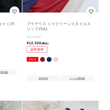
キャミ25
ブラデリス ジャクリーンスタイルス
リップ25A1
¥
17,600
¥
12,320
税込
送料無料
SALE
ル便対象
2025AW
メール便対象