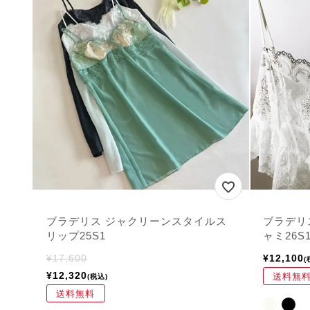
ブラデリス ジャクリーンスタイルス
ブラデリ
リップ25S1
ャミ26S
¥
17,600
¥
12,100
¥
12,320
送料無
税込
送料無料