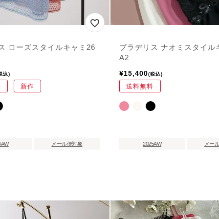
ス ローズスタイルキャミ26
ブラデリス ナオミスタイル
A2
¥
15,400
税込
税込
料
新作
送料無料
6AW
メール便対象
2025AW
メー