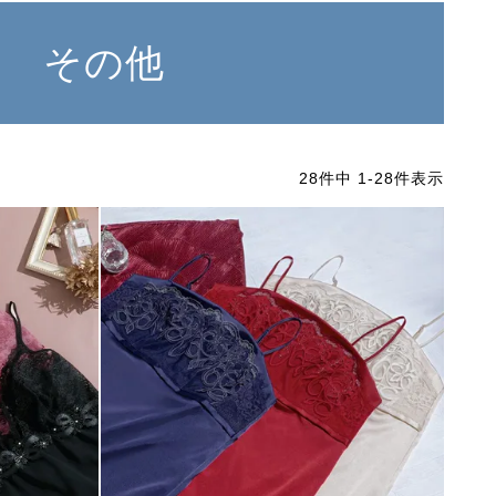
その他
28
件中
1
-
28
件表示