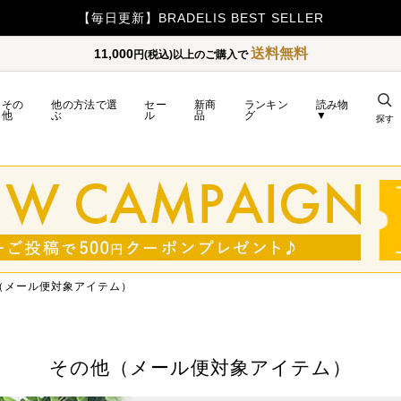
【500ポイント】LINE ID連携でプレゼント！
送料無料
11,000
円(税込)以上のご購入で
その
他の方法で選
セー
新商
ランキン
読み物
他
ぶ
ル
品
グ
▼
探す
（メール便対象アイテム）
その他（メール便対象アイテム）