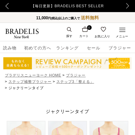
【重要】令和8年熊本地震の影響によるお荷物のお届け遅延について
【毎日更新】BRADELIS BEST SELLER
送料無料
11,000
円(税込)以上のご購入で
0
探す
カート
お気に入り
メニュー
読み物
初めての方へ
ランキング
セール
ブラジャー
ブラデリスニューヨーク HOME
ブラジャー
ステップ補整ブラジャー
ステップ3「整える」
ジャクリーンタイプ
ジャクリーンタイプ