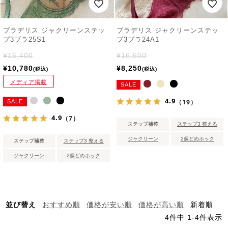
ブラデリス ジャクリーンステッ
ブラデリス ジャクリーンステッ
プ3ブラ25S1
プ3ブラ24A1
¥
15,400
¥
16,500
¥
10,780
¥
8,250
税込
税込
メディア掲載
SALE
4.9
（19）
SALE
4.9
（7）
ステップ補整
ステップ3 整える
ジャクリーン
2個どめホック
ステップ補整
ステップ3 整える
ジャクリーン
2個どめホック
並び替え
おすすめ順
価格が安い順
価格が高い順
新着順
4
件中
1
-
4
件表示