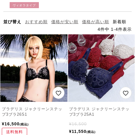
ヴィオラタイプ
並び替え
おすすめ順
価格が安い順
価格が高い順
新着順
4
件中
1
-
4
件表示
ブラデリス ジャクリーンステッ
ブラデリス ジャクリーンステッ
プ3ブラ26S1
プ3ブラ25A1
¥
16,500
¥
16,500
税込
¥
11,550
送料無料
税込