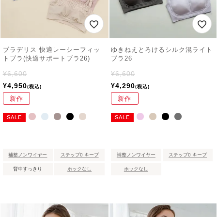
ブラデリス 快適レーシーフィッ
ゆきねえとろけるシルク混ライト
トブラ(快適サポートブラ26)
ブラ26
¥
6,600
¥
6,600
¥
4,950
¥
4,290
税込
税込
新作
新作
SALE
SALE
補整ノンワイヤー
ステップ0 キープ
補整ノンワイヤー
ステップ0 キープ
背中すっきり
ホックなし
ホックなし