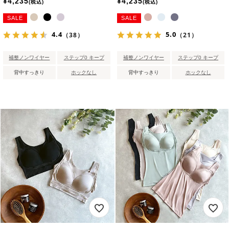
¥
4,235
¥
4,235
税込
税込
SALE
SALE
4.4
5.0
（38）
（21）
補整ノンワイヤー
ステップ0 キープ
補整ノンワイヤー
ステップ0 キープ
背中すっきり
ホックなし
背中すっきり
ホックなし