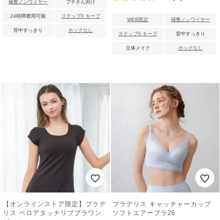
補整ノンワイヤー
プチさん向け
24時間着用可能
ステップ0 キープ
WEB限定
補整ノンワイヤー
背中すっきり
ホックなし
ステップ0 キープ
背中すっきり
立体メイク
ホックなし
【オンラインストア限定】ブラデ
ブラデリス キャッチャーカップ
リス ベロアタッチリブブラワン
ソフトエアーブラ26