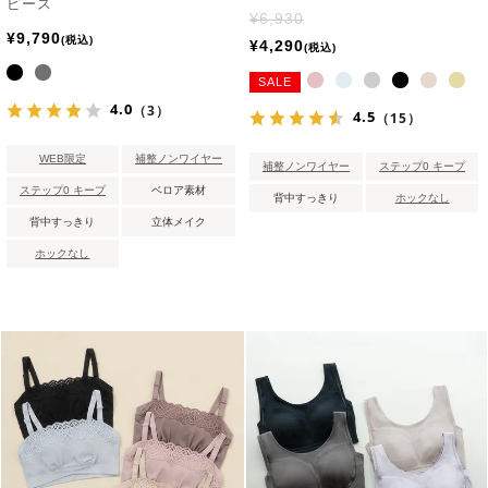
ピース
¥
6,930
¥
9,790
税込
¥
4,290
税込
SALE
4.0
（3）
4.5
（15）
WEB限定
補整ノンワイヤー
補整ノンワイヤー
ステップ0 キープ
ステップ0 キープ
ベロア素材
背中すっきり
ホックなし
背中すっきり
立体メイク
ホックなし