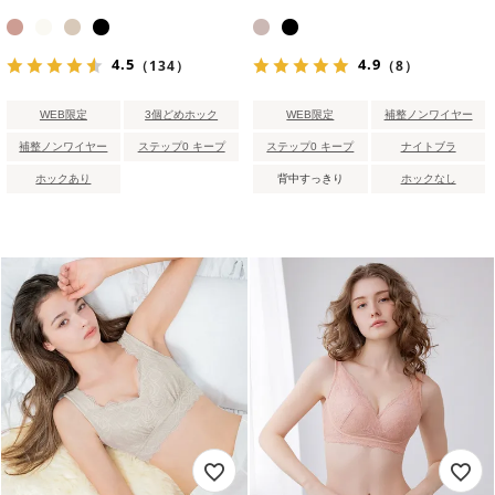
4.5
4.9
（134）
（8）
WEB限定
3個どめホック
WEB限定
補整ノンワイヤー
補整ノンワイヤー
ステップ0 キープ
ステップ0 キープ
ナイトブラ
ホックあり
背中すっきり
ホックなし