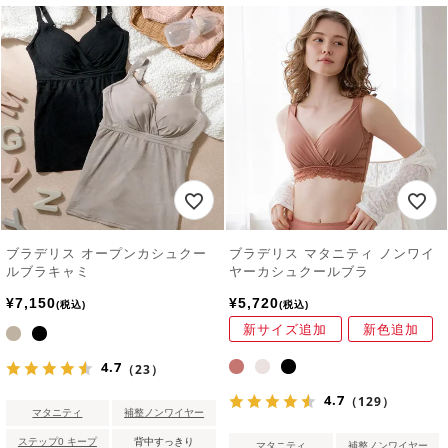
ブラデリス オープンカシュクー
ブラデリス マタニティ ノンワイ
ルブラキャミ
ヤーカシュクールブラ
¥
7,150
¥
5,720
税込
税込
新サイズ追加
新色追加
4.7
（23）
4.7
（129）
マタニティ
補整ノンワイヤー
ステップ0 キープ
背中すっきり
マタニティ
補整ノンワイヤー