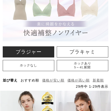
ブラジャー
ブラキャミ
ホックあり
ホックなし
S～4L展開
並び替え
おすすめ順
価格が安い順
価格が高い順
新着順
29
件中
1
-
29
件表示