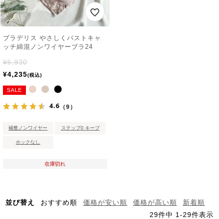
ブラデリス やさしくバストキャ
ッチ綿混ノンワイヤーブラ24
¥
6,930
¥
4,235
税込
SALE
4.6
（9）
補整ノンワイヤー
ステップ0 キープ
ホックなし
在庫切れ
並び替え
おすすめ順
価格が安い順
価格が高い順
新着順
29
件中
1
-
29
件表示