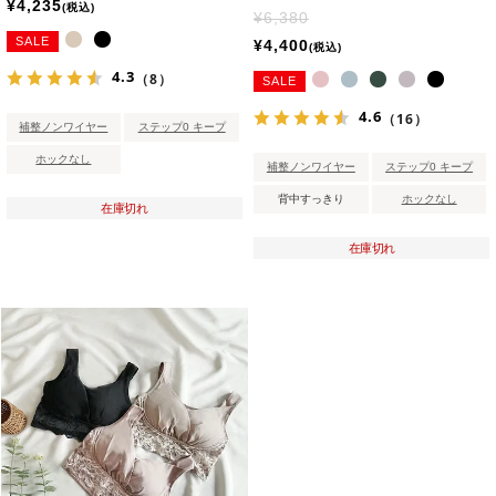
¥
4,235
税込
¥
6,380
SALE
¥
4,400
税込
4.3
（8）
SALE
4.6
（16）
補整ノンワイヤー
ステップ0 キープ
ホックなし
補整ノンワイヤー
ステップ0 キープ
背中すっきり
ホックなし
在庫切れ
在庫切れ