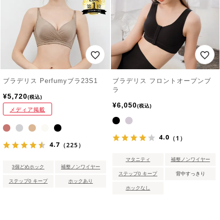
ブラデリス Perfumyブラ23S1
ブラデリス フロントオープンブ
ラ
¥
5,720
税込
¥
6,050
税込
メディア掲載
4.0
（1）
4.7
（225）
マタニティ
補整ノンワイヤー
3個どめホック
補整ノンワイヤー
ステップ0 キープ
背中すっきり
ステップ0 キープ
ホックあり
ホックなし