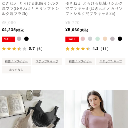
ゆきねえ とろける肌触りシルク
ゆきねえ とろける肌触りシルク
混ブラ(ゆきねえとろりソフトシ
混ブラキャミ(ゆきねえとろりソ
ルク混ブラ25)
フトシルク混ブラキャミ25)
¥
5,060
¥
5,720
¥
4,235
¥
5,060
税込
税込
SALE
SALE
3.7
4.3
（6）
（11）
補整ノンワイヤー
ステップ0 キープ
補整ノンワイヤー
ステップ0 キープ
ホックなし