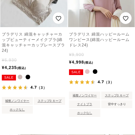
ブラデリス 綿混キャッチャーカ
ブラデリス 綿混ハッピールーム
ップビューティーメイクブラ(綿
ワンピース(綿混ハッピールーム
混キャッチャーカップレースブラ
ドレス24)
24)
¥
9,900
¥
6,930
¥
4,998
税込
¥
4,235
税込
SALE
SALE
4.7
（3）
4.7
（3）
補整ノンワイヤー
ステップ0 キープ
補整ノンワイヤー
ステップ0 キープ
ナイトブラ
背中すっきり
ホックなし
ホックなし