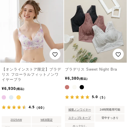
【オンラインストア限定】ブラデ
ブラデリス Sweet Night Bra
リス フローラルフィットノンワ
¥
6,380
税込
イヤーブラ
¥
6,930
税込
5.0
（5）
4.5
（60）
補整ノンワイヤー
24時間着用可能
ステップ0 キープ
背中すっきり
2025AW
WEB限定
ホックなし