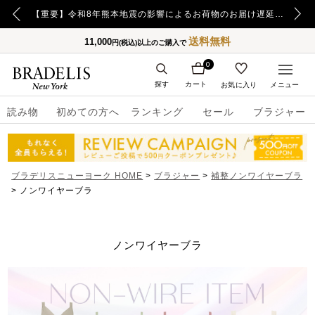
【重要】令和8年熊本地震の影響によるお荷物のお届け遅延について
送料無料
11,000
円(税込)以上のご購入で
0
探す
カート
お気に入り
メニュー
読み物
初めての方へ
ランキング
セール
ブラジャー
ブラデリスニューヨーク HOME
ブラジャー
補整ノンワイヤーブラ
ノンワイヤーブラ
ノンワイヤーブラ