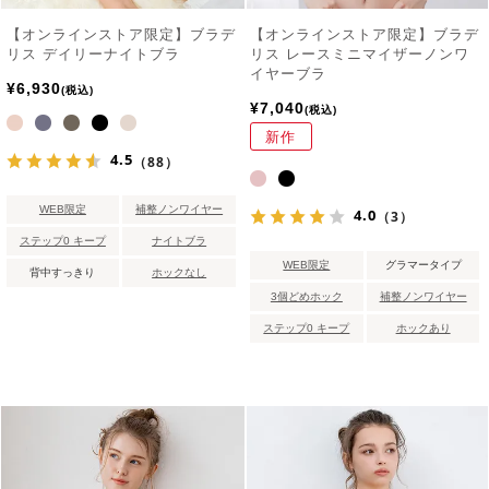
【オンラインストア限定】ブラデ
【オンラインストア限定】ブラデ
リス デイリーナイトブラ
リス レースミニマイザーノンワ
イヤーブラ
¥
6,930
税込
¥
7,040
税込
新作
4.5
（88）
WEB限定
補整ノンワイヤー
4.0
（3）
ステップ0 キープ
ナイトブラ
WEB限定
グラマータイプ
背中すっきり
ホックなし
3個どめホック
補整ノンワイヤー
ステップ0 キープ
ホックあり