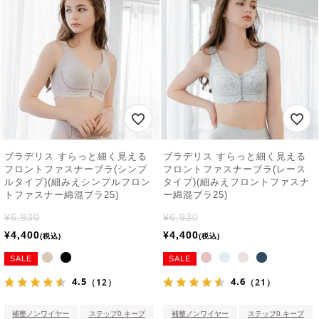
ブラデリス すらっと細く見える
ブラデリス すらっと細く見える
フロントファスナーブラ(シンプ
フロントファスナーブラ(レース
ルタイプ)(細みえシンプルフロン
タイプ)(細みえフロントファスナ
トファスナー綿混ブラ25)
ー綿混ブラ25)
¥
6,930
¥
6,930
¥
4,400
¥
4,400
税込
税込
SALE
SALE
4.5
4.6
（12）
（21）
補整ノンワイヤー
ステップ0 キープ
補整ノンワイヤー
ステップ0 キープ