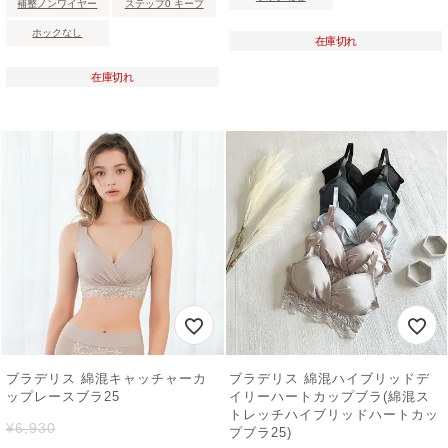
補整ノンワイヤー
ステップ0 キープ
ホックなし
在庫切れ
在庫切れ
ブラデリス 綿混キャッチャーカ
ブラデリス 綿混ハイブリッドデ
ップレースブラ25
イリーハートカップブラ(綿混ス
トレッチハイブリッドハートカッ
¥
6,930
プブラ25)