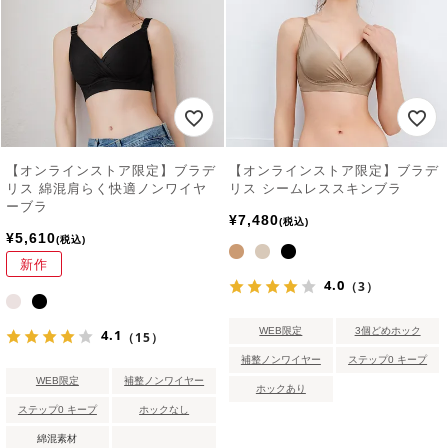
【オンラインストア限定】ブラデ
【オンラインストア限定】ブラデ
リス 綿混肩らく快適ノンワイヤ
リス シームレススキンブラ
ーブラ
¥
7,480
税込
¥
5,610
税込
新作
4.0
（3）
WEB限定
3個どめホック
4.1
（15）
補整ノンワイヤー
ステップ0 キープ
WEB限定
補整ノンワイヤー
ホックあり
ステップ0 キープ
ホックなし
綿混素材