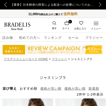
【重要】令和8年熊本地震の影響によるお荷物のお届け遅延について
【重要】日本郵便の障害による配送への影響についてのお詫び
送料無料
11,000
円(税込)以上のご購入で
0
探す
カート
お気に入り
メニュー
読み物
初めての方へ
ランキング
セール
ブラジャー
ブラデリスニューヨーク HOME
ブラジャー
ジャスミンブラ
ジャスミンブラ
並び替え
おすすめ順
価格が安い順
価格が高い順
新着順
2
件中
1
-
2
件表示