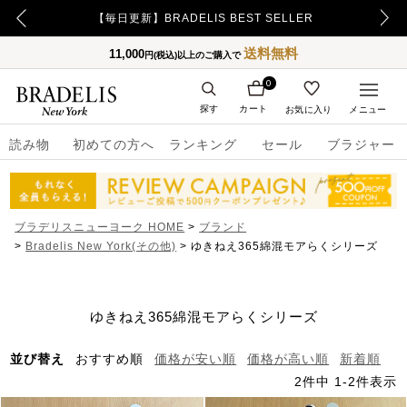
【重要】令和8年熊本地震の影響によるお荷物のお届け遅延について
【毎日更新】BRADELIS BEST SELLER
送料無料
11,000
円(税込)以上のご購入で
0
探す
カート
お気に入り
メニュー
読み物
初めての方へ
ランキング
セール
ブラジャー
ブラデリスニューヨーク HOME
ブランド
Bradelis New York(その他)
ゆきねえ365綿混モアらくシリーズ
ゆきねえ365綿混モアらくシリーズ
並び替え
おすすめ順
価格が安い順
価格が高い順
新着順
2
件中
1
-
2
件表示