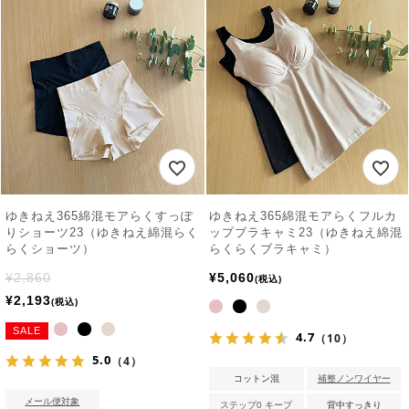
ゆきねえ365綿混モアらくすっぽ
ゆきねえ365綿混モアらくフルカ
りショーツ23（ゆきねえ綿混らく
ップブラキャミ23（ゆきねえ綿混
らくショーツ）
らくらくブラキャミ）
¥
2,860
¥
5,060
税込
¥
2,193
税込
SALE
4.7
（10）
5.0
（4）
コットン混
補整ノンワイヤー
メール便対象
ステップ0 キープ
背中すっきり