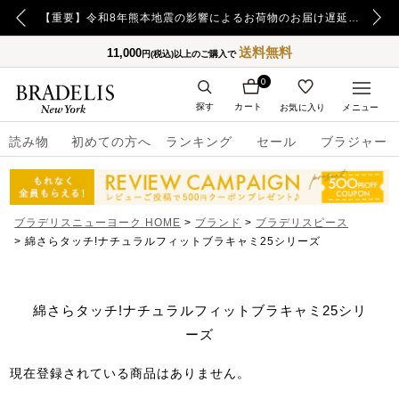
【重要】日本郵便の障害による配送への影響についてのお詫び
【重要】令和8年熊本地震の影響によるお荷物のお届け遅延について
送料無料
11,000
円(税込)以上のご購入で
0
探す
カート
お気に入り
メニュー
読み物
初めての方へ
ランキング
セール
ブラジャー
ブラデリスニューヨーク HOME
ブランド
ブラデリスピース
綿さらタッチ!ナチュラルフィットブラキャミ25シリーズ
綿さらタッチ!ナチュラルフィットブラキャミ25シリ
ーズ
現在登録されている商品はありません。