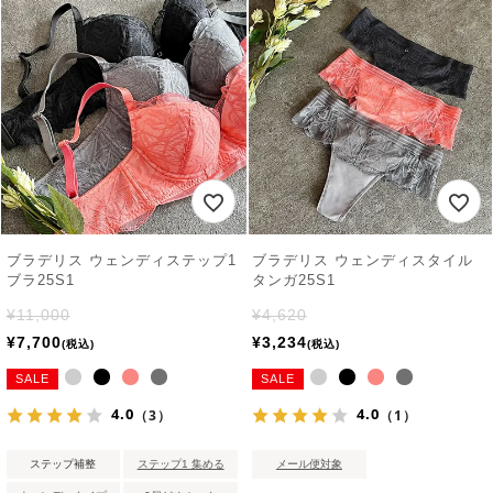
ブラデリス ウェンディステップ1
ブラデリス ウェンディスタイル
ブラ25S1
タンガ25S1
¥
11,000
¥
4,620
¥
7,700
¥
3,234
税込
税込
SALE
SALE
4.0
4.0
（3）
（1）
ステップ補整
ステップ1 集める
メール便対象