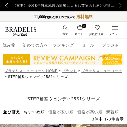
【重要】日本郵便の障害による配送への影響についてのお詫び
【重要】令和8年熊本地震の影響によるお荷物のお届け遅延について
送料無料
11,000
円(税込)以上のご購入で
0
探す
カート
お気に入り
メニュー
読み物
初めての方へ
ランキング
セール
ブラジャー
ブラデリスニューヨーク HOME
ブランド
ブラデリスニューヨーク
STEP補整ウェンディ25S1シリーズ
STEP補整ウェンディ25S1シリーズ
並び替え
おすすめ順
価格が安い順
価格が高い順
新着順
3
件中
1
-
3
件表示