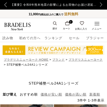
【重要】日本郵便の障害による配送への影響についてのお詫び
【重要】令和8年熊本地震の影響によるお荷物のお届け遅延について
送料無料
11,000
円(税込)以上のご購入で
0
探す
カート
お気に入り
メニュー
読み物
初めての方へ
ランキング
セール
ブラジャー
ブラデリスニューヨーク HOME
ブランド
ブラデリスニューヨーク
STEP補整ベル24A1シリーズ
STEP補整ベル24A1シリーズ
並び替え
おすすめ順
価格が安い順
価格が高い順
新着順
3
件中
1
-
3
件表示