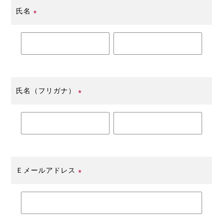
氏名
(必
須)
氏名（フリガナ）
(必
須)
Ｅメールアドレス
(必
須)