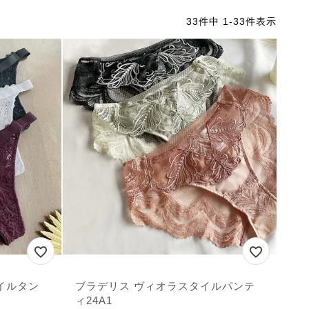
33
件中
1
-
33
件表示
イルタン
ブラデリス ヴィオラスタイルパンテ
ィ24A1