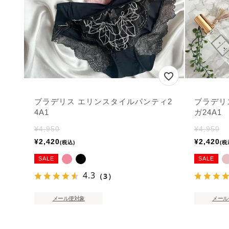
ブラデリス エリンスタイルパンティ2
ブラデリ
4A1
ガ24A1
¥
4,950
¥
4,950
¥
2,420
¥
2,420
税込
税
SALE
SALE
4.3
（3）
メール便対象
メール