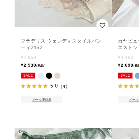
ブラデリス ウェンディスタイルパン
カヤビュ
ティ24S2
エストシ
¥
4,950
¥
4,180
¥
2,530
¥
2,090
税込
税
SALE
SALE
5.0
（4）
メール便対象
メール