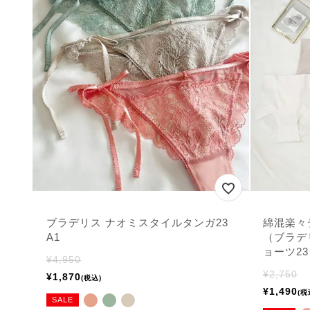
ブラデリス ナオミスタイルタンガ23
綿混楽々
A1
（ブラデリ
ョーツ23
¥
4,950
¥
2,750
¥
1,870
税込
¥
1,490
税
SALE