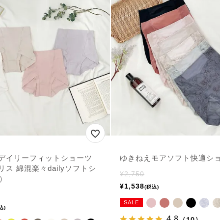
デイリーフィットショーツ
ゆきねえモアソフト快適ショ
ス 綿混楽々dailyソフトシ
¥
2,750
）
¥
1,538
税込
SALE
込
4.8
（10）