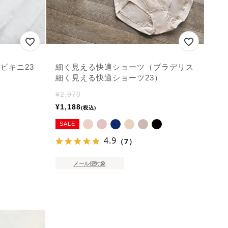
ルビキニ23
細く見える快適ショーツ（ブラデリス
細く見える快適ショーツ23）
¥
2,970
¥
1,188
税込
SALE
4.9
（7）
メール便対象