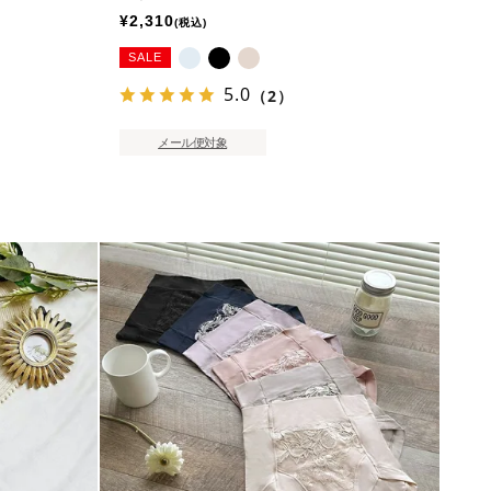
¥
2,310
税込
SALE
5.0
（2）
メール便対象