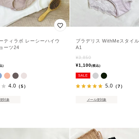
ーティラボ レーシーハイウ
ブラデリス WithMeスタイ
ョーツ24
A1
¥
3,850
¥
1,100
込
税込
SALE
4.0
5.0
（5）
（7）
便対象
メール便対象