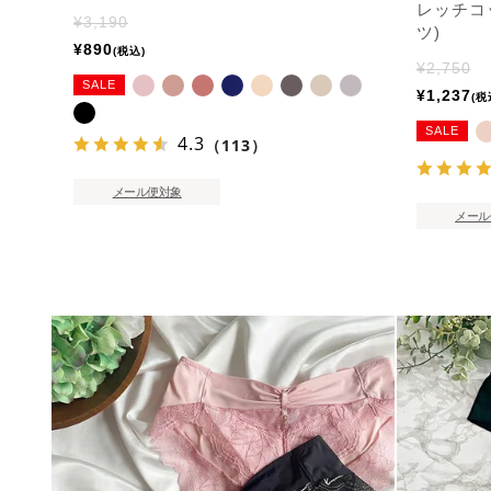
レッチコ
¥
3,190
ツ)
¥
890
税込
¥
2,750
SALE
¥
1,237
税
SALE
4.3
（113）
メール便対象
メール