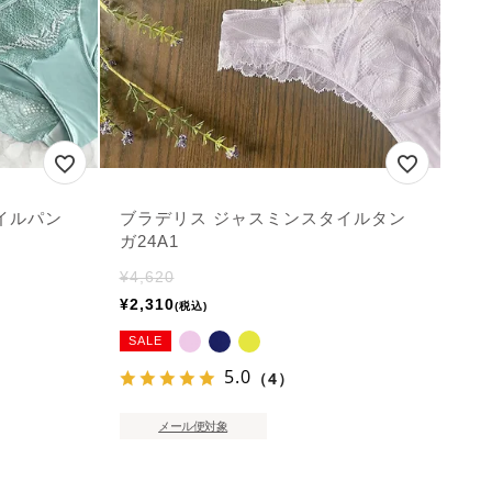
イルパン
ブラデリス ジャスミンスタイルタン
ガ24A1
¥
4,620
¥
2,310
税込
SALE
5.0
（4）
メール便対象