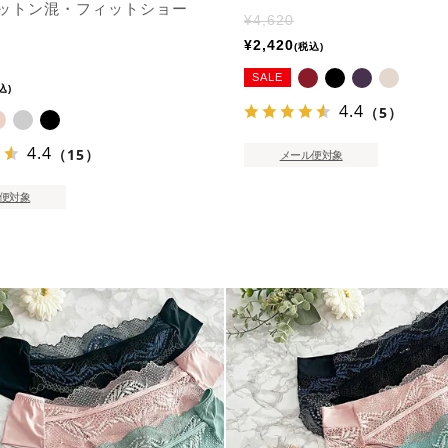
ットン混・フィットショー
¥
4,620
¥
2,420
税込
SALE
込
4.4
（5）
4.4
（15）
メール便対象
便対象