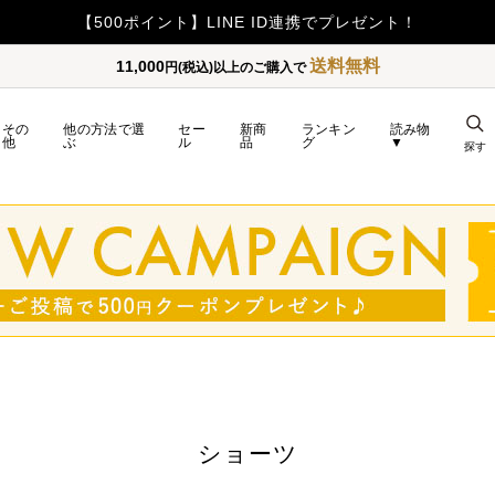
【重要】令和8年熊本地震の影響によるお荷物のお届け遅延につい
送料無料
11,000
円(税込)以上のご購入で
その
他の方法で選
セー
新商
ランキン
読み物
他
ぶ
ル
品
グ
▼
探す
ショーツ