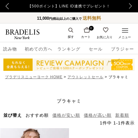
【重要】令和8年熊本地震の影響によるお荷物のお届け遅延について
【500ポイント】LINE ID連携でプレゼント！
送料無料
11,000
円(税込)以上のご購入で
0
探す
カート
お気に入り
メニュー
読み物
初めての方へ
ランキング
セール
ブラジャー
ブラデリスニューヨーク HOME
アウトレットセール
ブラキャミ
ブラキャミ
並び替え
おすすめ順
価格が安い順
価格が高い順
新着順
1
件中
1
-
1
件表示