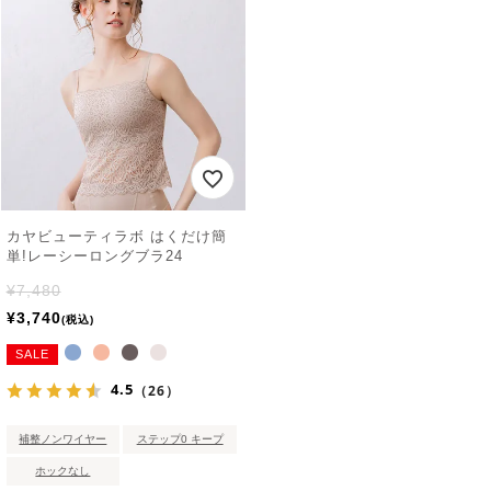
カヤビューティラボ はくだけ簡
単!レーシーロングブラ24
¥
7,480
¥
3,740
税込
SALE
4.5
（26）
補整ノンワイヤー
ステップ0 キープ
ホックなし