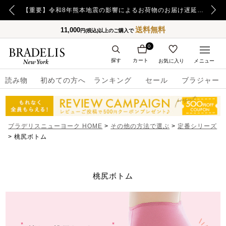
【重要】令和8年熊本地震の影響によるお荷物のお届け遅延について
【重要】日本郵便の障害による配送への影響についてのお詫び
送料無料
11,000
円(税込)以上のご購入で
0
探す
カート
お気に入り
メニュー
読み物
初めての方へ
ランキング
セール
ブラジャー
ブラデリスニューヨーク HOME
その他の方法で選ぶ
定番シリーズ
桃尻ボトム
桃尻ボトム