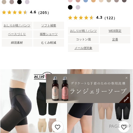
4.6
（205）
4.3
（122）
おしりが桃！パンツ
ソフト補整
おしりが桃！パンツ
WEB限定
ベースづくり
補整ショーツ
コットン混
定番
綿混素材
むくみ軽減
メール便対象
PAGE TOP