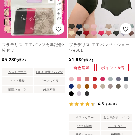
ブラデリス モモパンツ周年記念3
ブラデリス モモパンツ・ショー
枚セット
ツ#301
¥
5,280
¥
1,980
税込
税込
新色追加
ポイント5倍
ベストセラー
おしりが桃！パンツ
ソフト補整
ベースづくり
補整ショーツ
綿混素材
4.6
（368）
ベストセラー
おしりが桃！パンツ
ソフト補整
ベースづくり
補整ショーツ
綿混素材