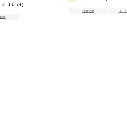
3.0
（1）
補整補助
メー
補助