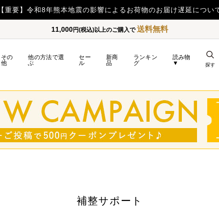
送料無料
11,000
円(税込)以上のご購入で
その
他の方法で選
セー
新商
ランキン
読み物
他
ぶ
ル
品
グ
▼
探す
補整サポート