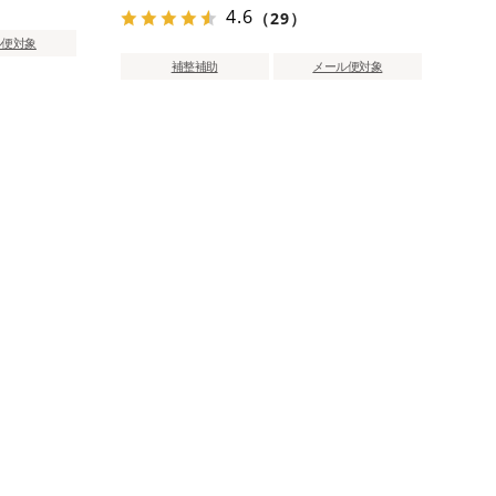
4.6
（29）
ル便対象
補整補助
メール便対象