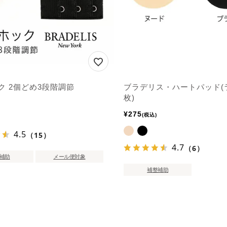
ク 2個どめ3段階調節
ブラデリス・ハートパッド(ラ
枚)
¥
275
税込
4.5
（15）
4.7
（6）
補助
メール便対象
補整補助