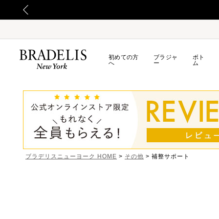
よるお荷物のお届け遅延について
初めての方
ブラジャ
ボト
へ
ー
ム
ブラデリスニューヨーク HOME
その他
補整サポート