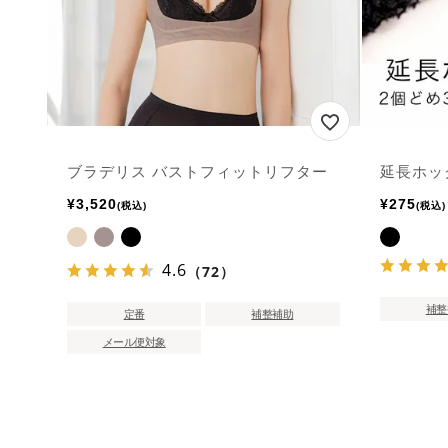
ブラデリス バストフィットリフター
延長ホッ
¥
3,520
¥
275
税込
税込
4.6
（72）
補整
定番
補整補助
メール便対象