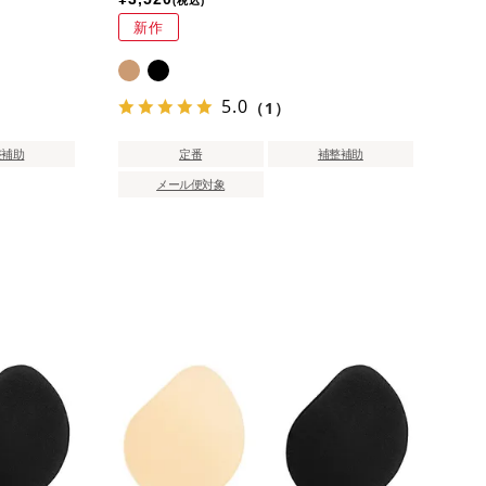
税込
新作
5.0
（1）
整補助
定番
補整補助
メール便対象