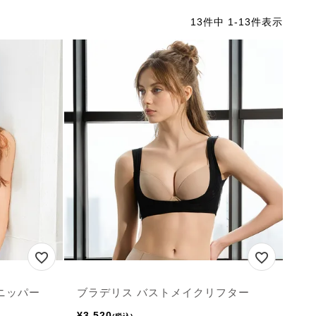
13
件中
1
-
13
件表示
ニッパー
ブラデリス バストメイクリフター
¥
3,520