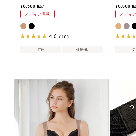
¥
8,580
¥
6,600
税込
税
メディア掲載
メディ
4.6
（10）
定番
補整補助
定