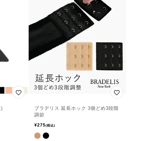
)
ブラデリス 延長ホック 3個どめ3段階
調節
¥
275
税込