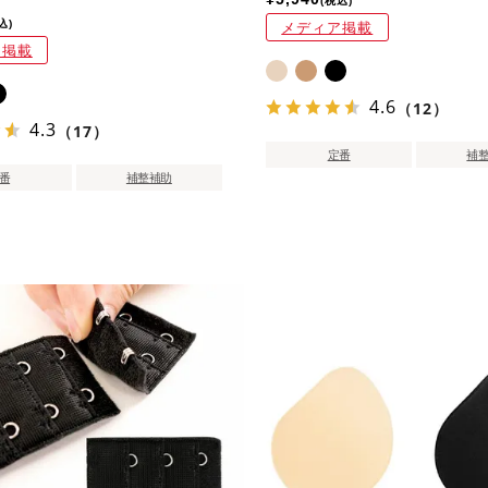
税込
込
メディア掲載
ア掲載
4.6
（12）
4.3
（17）
定番
補
番
補整補助