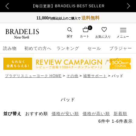
ELLER
【500ポイント】LINE ID連携でプレゼント！
送料無料
11,000
円(税込)以上のご購入で
0
探す
カート
お気に入り
メニュー
読み物
初めての方へ
ランキング
セール
ブラジャー
ブラデリスニューヨーク HOME
その他
補整サポート
パッド
パッド
並び替え
おすすめ順
価格が安い順
価格が高い順
新着順
6
件中
1
-
6
件表示