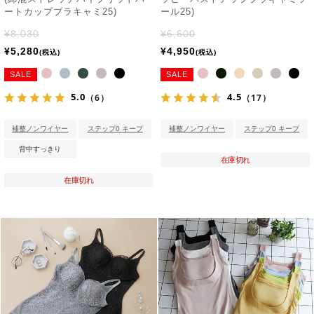
ートカップブラキャミ25)
ール25)
¥
8,030
¥
6,600
¥
5,280
¥
4,950
税込
税込
SALE
SALE
5.0
4.5
（6）
（17）
補整ノンワイヤー
ステップ0 キープ
補整ノンワイヤー
ステップ0 キープ
背中すっきり
在庫切れ
在庫切れ