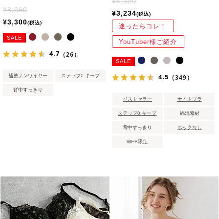
¥
4,620
¥
8,360
¥
3,234
税込
¥
3,300
税込
迷ったらコレ！
SALE
YouTuber様ご紹介
4.7
（26）
SALE
4.5
補整ノンワイヤー
ステップ0 キープ
（349）
背中すっきり
ベストセラー
ナイトブラ
ステップ0 キープ
綿混素材
背中すっきり
ホックなし
WEB限定