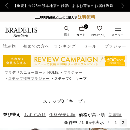
【重要】令和8年熊本地震の影響によるお荷物のお届け遅延について
送料無料
11,000
円(税込)以上のご購入で
0
探す
カート
お気に入り
メニュー
読み物
初めての方へ
ランキング
セール
ブラジャー
ブラデリスニューヨーク HOME
ブラジャー
ステップ補整ブラジャー
ステップ0「キープ」
ステップ0「キープ」
並び替え
おすすめ順
価格が安い順
価格が高い順
新着順
85
件中
71
-
85
件表示
1
2