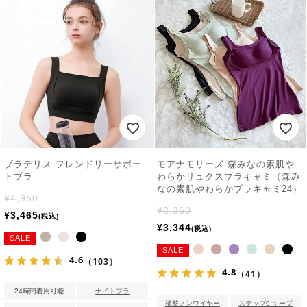
ブラデリス フレンドリーサポー
モアナモリーズ 森みなの素肌や
トブラ
わらかリュクスブラキャミ（森み
なの素肌やわらかブラキャミ24）
¥
4,950
¥
8,360
¥
3,465
税込
¥
3,344
税込
SALE
SALE
4.6
（103）
4.8
（41）
24時間着用可能
ナイトブラ
補整ノンワイヤー
ステップ0 キープ