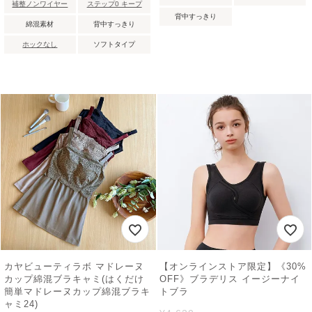
補整ノンワイヤー
ステップ0 キープ
背中すっきり
綿混素材
背中すっきり
ホックなし
ソフトタイプ
カヤビューティラボ マドレーヌ
【オンラインストア限定】《30%
カップ綿混ブラキャミ(はくだけ
OFF》ブラデリス イージーナイ
簡単マドレーヌカップ綿混ブラキ
トブラ
ャミ24)