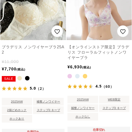
ブラデリス ノンワイヤーブラ25A
【オンラインストア限定】ブラデ
2
リス フローラルフィットノンワ
イヤーブラ
¥
11,000
¥
6,930
税込
¥
7,700
税込
SALE
4.5
（60）
5.0
（2）
2025AW
WEB限定
2025AW
補整ノンワイヤー
補整ノンワイヤー
ステップ0 キープ
2個どめホック
ステップ0 キープ
ホックなし
ホックあり
在庫切れ
在庫切れ