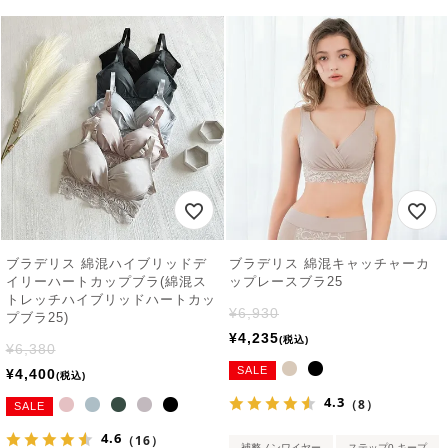
ブラデリス 綿混ハイブリッドデ
ブラデリス 綿混キャッチャーカ
イリーハートカップブラ(綿混ス
ップレースブラ25
トレッチハイブリッドハートカッ
¥
6,930
プブラ25)
¥
4,235
税込
¥
6,380
SALE
¥
4,400
税込
4.3
（8）
SALE
4.6
（16）
補整ノンワイヤー
ステップ0 キープ