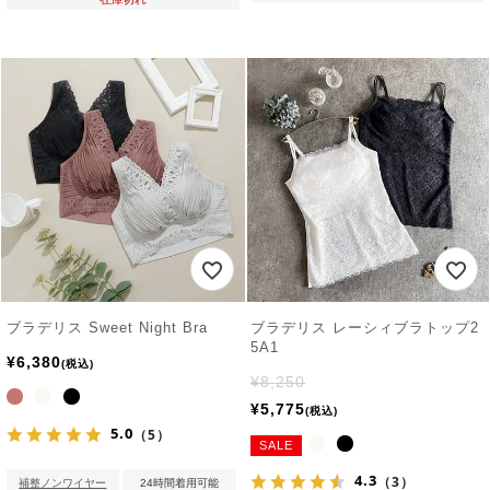
ブラデリス Sweet Night Bra
ブラデリス レーシィブラトップ2
5A1
¥
6,380
税込
¥
8,250
¥
5,775
税込
5.0
（5）
SALE
4.3
（3）
補整ノンワイヤー
24時間着用可能