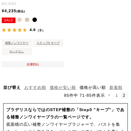
¥
6,930
¥
4,235
税込
SALE
4.6
（9）
補整ノンワイヤー
ステップ0 キープ
ホックなし
在庫切れ
並び替え
おすすめ順
価格が安い順
価格が高い順
新着順
85
件中
71
-
85
件表示
1
2
ブラデリスならではのSTEP補整の「Step0 ”キープ”」であ
る補整ノンワイヤーブラの一覧ページです。
底面積の広い補整ノンワイヤーブラジャーで、バストを集