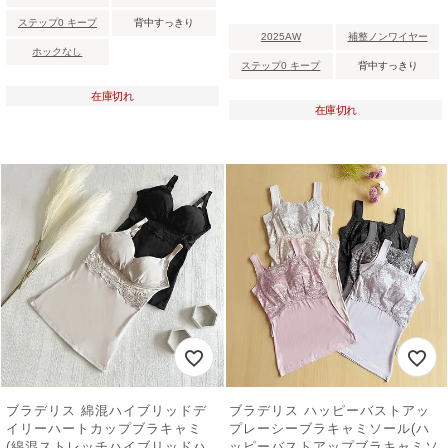
ステップ0 キープ
背中すっきり
2025AW
補整ノンワイヤー
ホックなし
ステップ0 キープ
背中すっきり
在庫切れ
在庫切れ
ブラデリス 綿混ハイブリッドデ
ブラデリス ハッピーバストアッ
イリーハートカップブラキャミ
プレーシーブラキャミソール(ハ
(綿混ストレッチハイブリッドハ
ッピーバストアップブラキャミソ