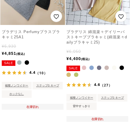
ブラデリス Perfumyプラスブラ
ブラデリス 綿混楽々デイリーバ
キャミ25A1
ストキープブラキャミ(綿混楽々d
ailyブラキャミ25)
¥
6,930
¥
6,050
¥
4,851
税込
¥
4,400
税込
SALE
SALE
4.4
（10）
4.6
（27）
補整ノンワイヤー
ステップ0 キープ
ホックなし
補整ノンワイヤー
ステップ0 キープ
背中すっきり
在庫切れ
在庫切れ