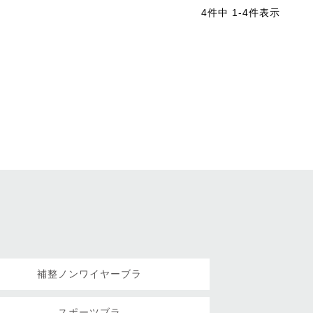
4
件中
1
-
4
件表示
補整ノンワイヤーブラ
スポーツブラ