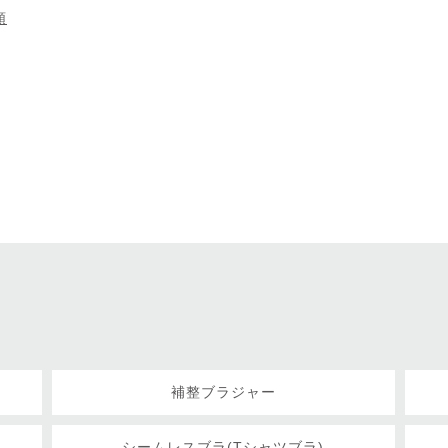
順
補整ブラジャー
シームレスブラ(Tシャツブラ)