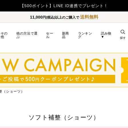
【重要】令和8年
送料無料
11,000
円(税込)以上のご購入で
その
他の方法で選
セー
新商
ランキン
読み物
他
ぶ
ル
品
グ
▼
探す
整（ショーツ）
ソフト補整（ショーツ）