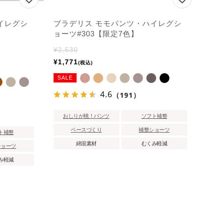
イレグシ
ブラデリス モモパンツ・ハイレグシ
ョーツ#303【限定7色】
¥
2,530
¥
1,771
税込
SALE
4.6
（191）
おしりが桃！パンツ
ソフト補整
ベースづくり
補整ショーツ
ト補整
綿混素材
むくみ軽減
ショーツ
み軽減