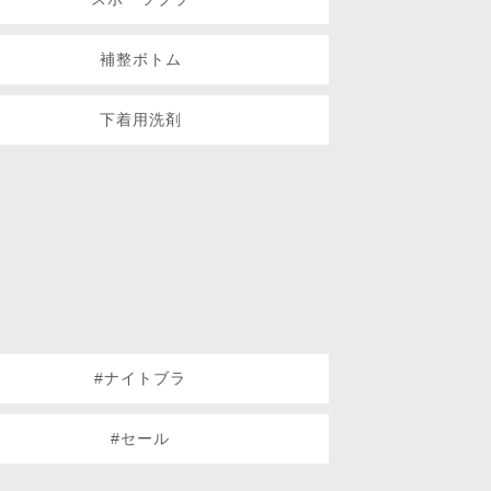
補整ボトム
下着用洗剤
#ナイトブラ
#セール