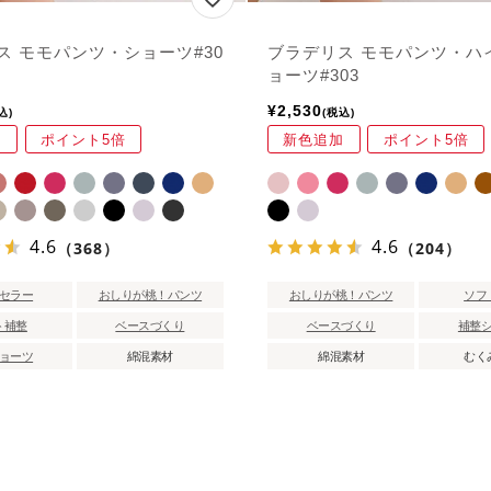
ス モモパンツ・ショーツ#30
ブラデリス モモパンツ・ハ
ョーツ#303
¥
2,530
込
税込
加
ポイント5倍
新色追加
ポイント5倍
4.6
4.6
（368）
（204）
セラー
おしりが桃！パンツ
おしりが桃！パンツ
ソフ
ト補整
ベースづくり
ベースづくり
補整
ョーツ
綿混素材
綿混素材
むく