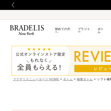
初めての方
ブラジャ
ボト
へ
ー
ム
ブラデリスニューヨーク HOME
ボトム
補整ボトム
ソフト補