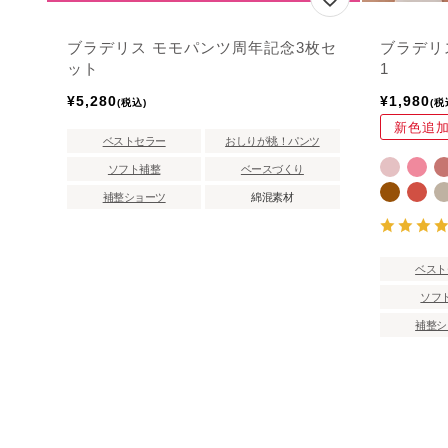
ブラデリス モモパンツ周年記念3枚セ
ブラデリ
ット
1
¥
5,280
¥
1,980
税込
税
新色追
ベストセラー
おしりが桃！パンツ
ソフト補整
ベースづくり
補整ショーツ
綿混素材
ベスト
ソフ
補整シ