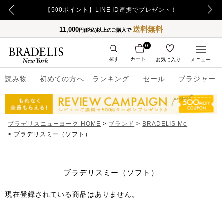
【重要】令和8年熊本地震の影響によるお荷物のお届け遅延について
【500ポイント】LINE ID連携でプレゼント！
送料無料
11,000
円(税込)以上のご購入で
0
探す
カート
お気に入り
メニュー
読み物
初めての方へ
ランキング
セール
ブラジャー
ブラデリスニューヨーク HOME
ブランド
BRADELIS Me
ブラデリスミー（ソフト）
ブラデリスミー（ソフト）
現在登録されている商品はありません。