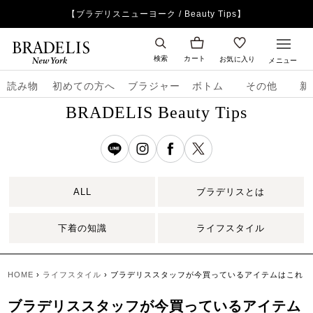
【ブラデリスニューヨーク / Beauty Tips】
検索
カート
お気に入り
メニュー
読み物
初めての方へ
ブラジャー
ボトム
その他
新
BRADELIS Beauty Tips
ALL
ブラデリスとは
下着の知識
ライフスタイル
HOME
›
ライフスタイル
›
ブラデリススタッフが今買っているアイテムはこれ！
ブラデリススタッフが今買っているアイテム