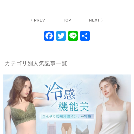
〈 PREV
TOP
NEXT 〉
F
T
Li
共
a
wi
n
有
c
tt
e
e
er
カテゴリ別人気記事一覧
b
o
o
k