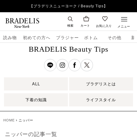
【ブラデリスニューヨーク / Beauty Tips】
検索
カート
お気に入り
メニュー
読み物
初めての方へ
ブラジャー
ボトム
その他
新
BRADELIS Beauty Tips
ALL
ブラデリスとは
下着の知識
ライフスタイル
HOME
›
ニッパー
ニッパーの記事一覧