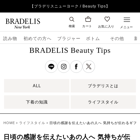
【ブラデリスニューヨーク / Beauty Tips】
検索
カート
お気に入り
メニュー
読み物
初めての方へ
ブラジャー
ボトム
その他
新
BRADELIS Beauty Tips
ALL
ブラデリスとは
下着の知識
ライフスタイル
HOME
›
ライフスタイル
›
日頃の感謝を伝えたいあの人へ 気持ちが伝わるギフト
日頃の感謝を伝えたいあの人へ 気持ちが伝