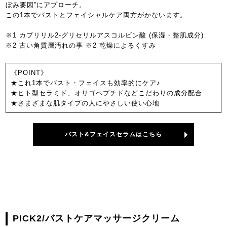
ぼみ要因”にアプローチ。
この1本でバストとフェイシャルケア両方がかないます。
※1 カプリリル2-グリセリルアスコルビン酸 (保湿・整肌成分)
※2 古い角質層汚れの事 ※2 乾燥によるくすみ
《POINT》
★これ1本でバスト・フェイスも効率的にケア♪
★ヒト型セラミド、オリゴペプチドなどこだわりの成分配合
★さまざまな肌タイプの人にやさしい使い心地
バスト&フェイスセラムはこちら
PICK2/バストケアマッサージクリーム