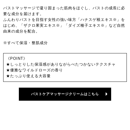
バストマッサージで凝り固まった筋肉をほぐし、バストの成長に必
要な成分を届けます。
ふんわりバストを目指す女性の強い味方「ハナスゲ根エキス※」を
はじめ、「ザクロ果実エキス※」「ダイズ種子エキス※」など自然
由来の成分を配合。
※すべて保湿・整肌成分
《POINT》
★しっとりした保湿感がありながらべたつかないテクスチャ
★優雅なワイルドローズの香り
★たっぷり使える大容量
バストケアマッサージクリームはこちら