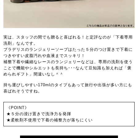
実は、スタッフの間でも贈ると喜ばれる！と定評なのが「下着専用
洗剤」なんです。
ブラデリスのランジェリーソープはたった５分のつけ置きで下着に
つきやすい皮脂汚れや血液までスッキリ！
補整下着や繊細なレースのランジェリーなどは、専用の洗剤を使う
ことで機能やシルエットも長持ち･･･なんて豆知識も加えれば「褒
められギフト」間違いなし＾＾
持ち運びしやすい170mlのタイプもあって旅行や出張が多い方にも
喜ばれそうですね。
《POINT》
★５分の浸け置きで洗浄力を発揮
★柔軟剤不使用で下着の補整力が落ちにくい