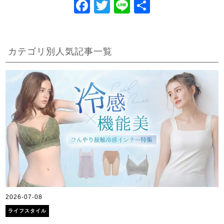
F
T
Li
共
a
wi
n
有
c
tt
e
e
er
カテゴリ別人気記事一覧
b
o
o
k
2026-07-08
2
ライフスタイル