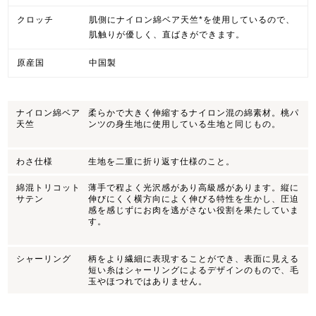
クロッチ
肌側にナイロン綿ベア天竺*を使用しているので、
肌触りが優しく、直ばきができます。
原産国
中国製
ナイロン綿ベア
柔らかで大きく伸縮するナイロン混の綿素材。桃パ
天竺
ンツの身生地に使用している生地と同じもの。
わさ仕様
生地を二重に折り返す仕様のこと。
綿混トリコット
薄手で程よく光沢感があり高級感があります。縦に
サテン
伸びにくく横方向によく伸びる特性を生かし、圧迫
感を感じずにお肉を逃がさない役割を果たしていま
す。
シャーリング
柄をより繊細に表現することができ、表面に見える
短い糸はシャーリングによるデザインのもので、毛
玉やほつれではありません。