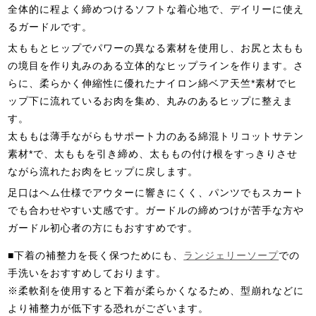
全体的に程よく締めつけるソフトな着心地で、デイリーに使え
るガードルです。
太ももとヒップでパワーの異なる素材を使用し、お尻と太もも
の境目を作り丸みのある立体的なヒップラインを作ります。さ
らに、柔らかく伸縮性に優れたナイロン綿ベア天竺*素材でヒ
ップ下に流れているお肉を集め、丸みのあるヒップに整えま
す。
太ももは薄手ながらもサポート力のある綿混トリコットサテン
素材*で、太ももを引き締め、太ももの付け根をすっきりさせ
ながら流れたお肉をヒップに戻します。
足口はヘム仕様でアウターに響きにくく、パンツでもスカート
でも合わせやすい丈感です。ガードルの締めつけが苦手な方や
ガードル初心者の方にもおすすめです。
■下着の補整力を長く保つためにも、
ランジェリーソープ
での
手洗いをおすすめしております。
※柔軟剤を使用すると下着が柔らかくなるため、型崩れなどに
より補整力が低下する恐れがございます。