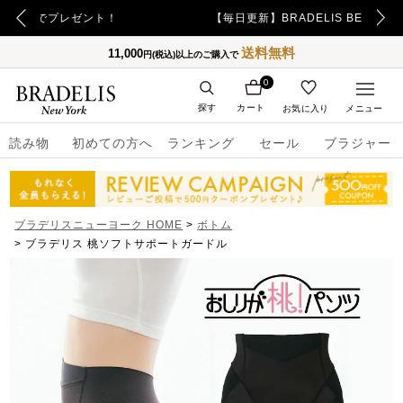
【毎日更新】BRADELIS BEST SELLER
送料無料
11,000
円(税込)以上のご購入で
0
探す
カート
お気に入り
メニュー
読み物
初めての方へ
ランキング
セール
ブラジャー
ブラデリスニューヨーク HOME
ボトム
ブラデリス 桃ソフトサポートガードル