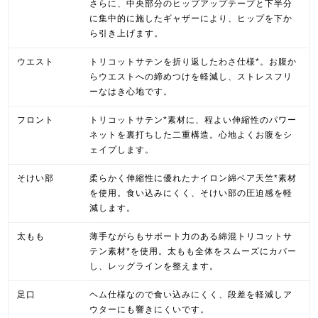
さらに、中央部分のヒップアップテープと下半分
に集中的に施したギャザーにより、ヒップを下か
ら引き上げます。
ウエスト
トリコットサテンを折り返したわさ仕様*。お腹か
らウエストへの締めつけを軽減し、ストレスフリ
ーなはき心地です。
フロント
トリコットサテン*素材に、程よい伸縮性のパワー
ネットを裏打ちした二重構造。心地よくお腹をシ
ェイプします。
そけい部
柔らかく伸縮性に優れたナイロン綿ベア天竺*素材
を使用。食い込みにくく、そけい部の圧迫感を軽
減します。
太もも
薄手ながらもサポート力のある綿混トリコットサ
テン素材*を使用。太もも全体をスムーズにカバー
し、レッグラインを整えます。
足口
ヘム仕様なので食い込みにくく、段差を軽減しア
ウターにも響きにくいです。