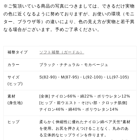
※ご覧頂いている商品の写真につきましては、できるだけ実物
の色に近くなるように努めておりますが、お使いの環境（モニ
ター、ブラウザ等）の違いにより、色の見え方が実物と若干異
なる場合がございます。予めご了承ください。
補整タイプ
ソフト補整（ガードル）
カラー
ブラック・ナチュラル・モカベージュ
サイズ
S(82-90)・M(87-95)・L(92-100)・LL(97-105)
(ヒップ)
素材
[全体] ナイロン66%・綿22%・ポリウレタン12%
(身生地)
[ヒップ・前ウエスト・そけい部・クロッチ肌側]
ナイロン46%・綿40%・ポリウレタン14%
ヒップ
柔らかく伸縮性に優れたナイロン綿ベア天竺*素材
を使用。お尻を押さえつけることなく、丸みのあ
る立体的なヒップラインを作ります。