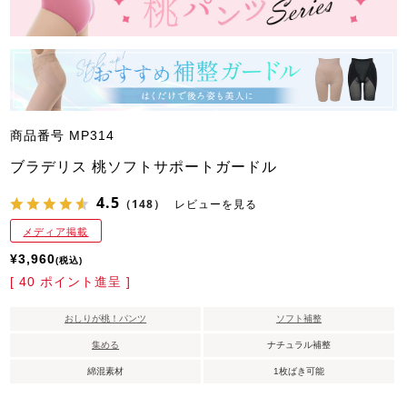
商品番号
MP314
ブラデリス 桃ソフトサポートガードル
4.5
（148）
レビューを見る
メディア掲載
¥
3,960
税込
[
40
ポイント進呈 ]
おしりが桃！パンツ
ソフト補整
集める
ナチュラル補整
綿混素材
1枚ばき可能