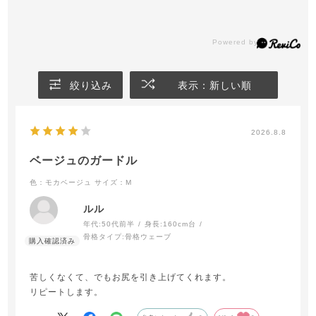
絞り込み
表示：新しい順
2026.8.8
ベージュのガードル
色：モカベージュ
サイズ：M
ルル
年代:
50代前半
身長:
160cm台
骨格タイプ:
骨格ウェーブ
苦しくなくて、でもお尻を引き上げてくれます。
リピートします。