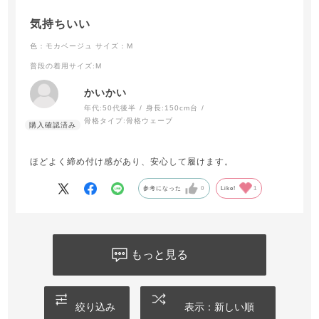
気持ちいい
色：モカベージュ
サイズ：M
普段の着用サイズ
:M
かいかい
年代:
50代後半
身長:
150cm台
骨格タイプ:
骨格ウェーブ
ほどよく締め付け感があり、安心して履けます。
参考になった
0
Like!
1
もっと見る
絞り込み
表示：新しい順