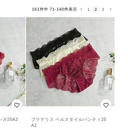
161
件中
71
-
140
件表示
1
2
3
ガ25A2
ブラデリス ベルスタイルパンティ25
A2