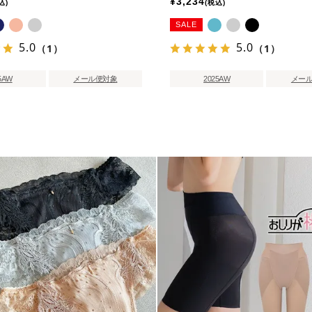
¥
3,234
込
税込
SALE
5.0
5.0
（1）
（1）
5AW
メール便対象
2025AW
メー