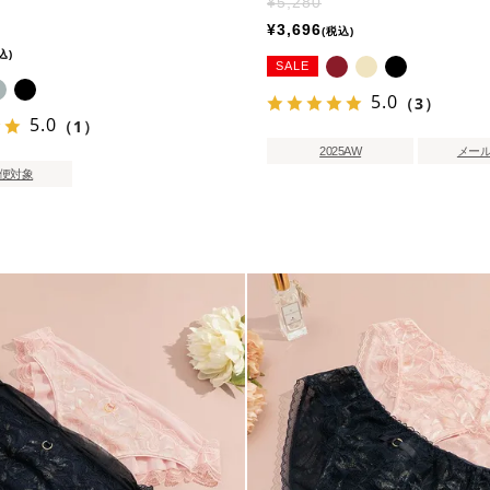
¥
5,280
¥
3,696
税込
込
SALE
5.0
（3）
5.0
（1）
2025AW
メー
便対象