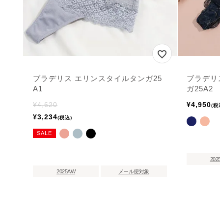
ブラデリス エリンスタイルタンガ25
ブラデリ
A1
ガ25A2
¥
4,620
¥
4,950
税
¥
3,234
税込
SALE
202
2025AW
メール便対象