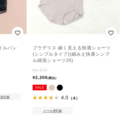
イルパン
ブラデリス 細く見える快適ショーツ
(シンプルタイプ)(細みえ快適シンプ
ル綿混ショーツ25)
¥
2,970
¥
2,200
税込
SALE
4.0
（4）
ル便対象
メール便対象