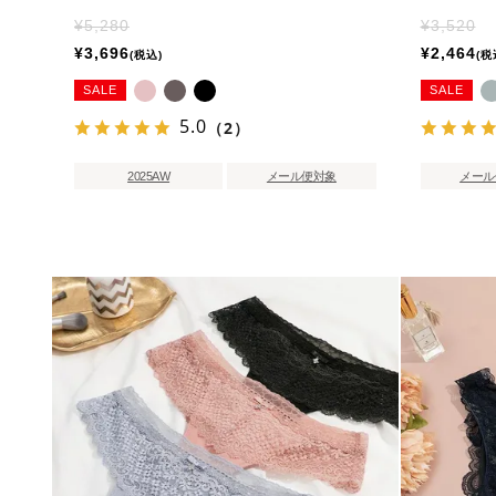
¥
5,280
¥
3,520
¥
3,696
¥
2,464
税込
税
SALE
SALE
5.0
（2）
2025AW
メール便対象
メール