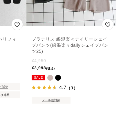
ハリフィ
ブラデリス 綿混楽々デイリーシェイ
プパンツ(綿混楽々dailyシェイプパン
ツ25)
¥
4,950
¥
3,998
税込
SALE
4.7
（3）
ド補整
ハリ補整
メール便対象