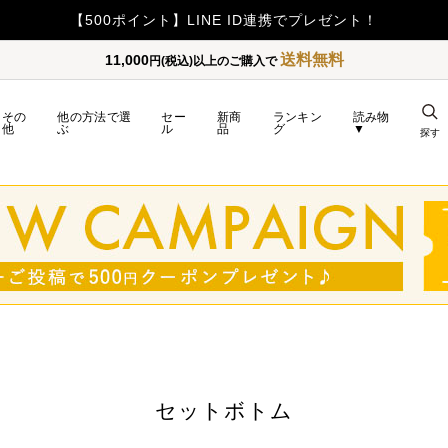
【重要】令和8年熊本地震の影響によるお荷物のお届け遅延につい
送料無料
11,000
円(税込)以上のご購入で
その
他の方法で選
セー
新商
ランキン
読み物
他
ぶ
ル
品
グ
▼
探す
セットボトム