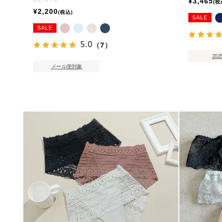
¥
3,465
税
¥
2,200
税込
SALE
SALE
5.0
（7）
202
メール便対象