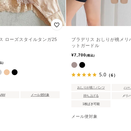
ス ローズスタイルタンガ25
ブラデリス おしりが桃メリ
ットガードル
¥
7,700
税込
込
5.0
（6）
おしりが桃！パンツ
ハー
5AW
メール便対象
持ち上げる
メリ
1枚ばき可能
メール便対象