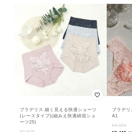
ブラデリス 細く見える快適ショーツ
ブラデリ
(レースタイプ)(細みえ快適綿混ショ
A1
ーツ25)
¥
4,950
¥
2,970