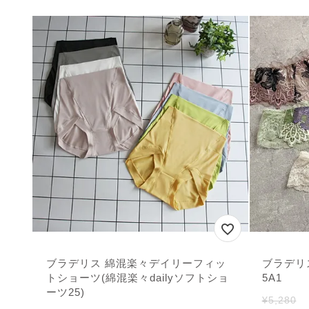
ブラデリス 綿混楽々デイリーフィッ
ブラデリ
トショーツ(綿混楽々dailyソフトショ
5A1
ーツ25)
¥
5,280