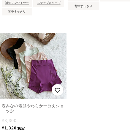
補整ノンワイヤー
ステップ0 キープ
背中すっきり
背中すっきり
森みなの素肌やわらか一分丈ショ
ーツ24
¥
3,300
¥
1,320
税込