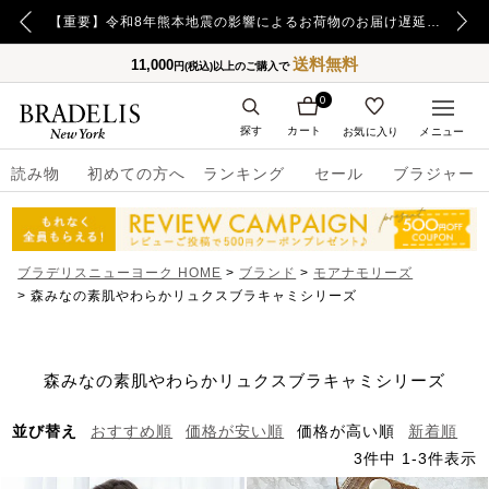
【重要】日本郵便の障害による配送への影響についてのお詫び
【重要】令和8年熊本地震の影響によるお荷物のお届け遅延について
送料無料
11,000
円(税込)以上のご購入で
0
探す
カート
お気に入り
メニュー
読み物
初めての方へ
ランキング
セール
ブラジャー
ブラデリスニューヨーク HOME
ブランド
モアナモリーズ
森みなの素肌やわらかリュクスブラキャミシリーズ
森みなの素肌やわらかリュクスブラキャミシリーズ
並び替え
おすすめ順
価格が安い順
価格が高い順
新着順
3
件中
1
-
3
件表示