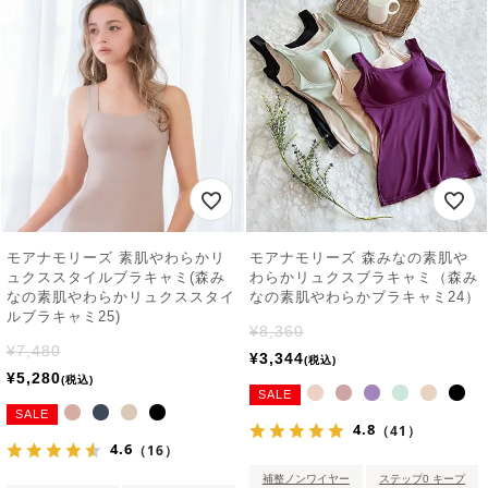
モアナモリーズ 素肌やわらかリ
モアナモリーズ 森みなの素肌や
ュクススタイルブラキャミ(森み
わらかリュクスブラキャミ（森み
なの素肌やわらかリュクススタイ
なの素肌やわらかブラキャミ24）
ルブラキャミ25)
¥
8,360
¥
7,480
¥
3,344
税込
¥
5,280
税込
SALE
SALE
4.8
（41）
4.6
（16）
補整ノンワイヤー
ステップ0 キープ