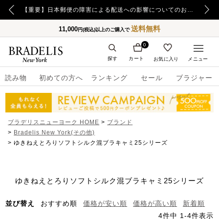
【重要】令和8年熊本地震の影響によるお荷物のお届け遅延について
【重要】日本郵便の障害による配送への影響についてのお詫び
送料無料
11,000
円(税込)以上のご購入で
0
探す
カート
お気に入り
メニュー
読み物
初めての方へ
ランキング
セール
ブラジャー
ブラデリスニューヨーク HOME
ブランド
Bradelis New York(その他)
ゆきねえとろりソフトシルク混ブラキャミ25シリーズ
ゆきねえとろりソフトシルク混ブラキャミ25シリーズ
並び替え
おすすめ順
価格が安い順
価格が高い順
新着順
4
件中
1
-
4
件表示