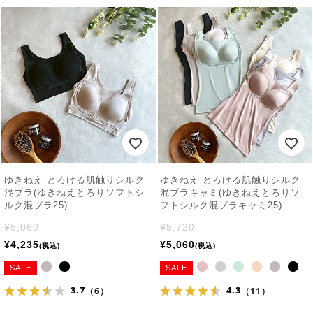
ゆきねえ とろける肌触りシルク
ゆきねえ とろける肌触りシルク
混ブラ(ゆきねえとろりソフトシ
混ブラキャミ(ゆきねえとろりソ
ルク混ブラ25)
フトシルク混ブラキャミ25)
¥
5,060
¥
5,720
¥
4,235
¥
5,060
税込
税込
SALE
SALE
3.7
4.3
（6）
（11）