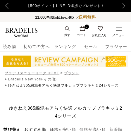
【500ポイント】LINE ID連携でプレゼント！
送料無料
11,000
円(税込)以上のご購入で
0
探す
カート
お気に入り
メニュー
読み物
初めての方へ
ランキング
セール
ブラジャー
ブラデリスニューヨーク HOME
ブランド
Bradelis New York(その他)
ゆきねえ365綿混モアらく快適フルカップブラキャミ24シリーズ
ゆきねえ365綿混モアらく快適フルカップブラキャミ2
4シリーズ
並び替え
おすすめ順
価格が安い順
価格が高い順
新着順