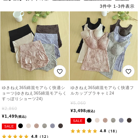
3
件中
1
-
3
件表示
ゆきねえ365綿混モアらく快適シ
ゆきねえ365綿混モアらく快適フ
ョーツ(ゆきねえ365綿混モアらく
ルカップブラキャミ24
すっぽりショーツ24)
¥
5,060
¥
2,860
¥
3,498
税込
¥
1,499
税込
SALE
SALE
4.8
（18）
4.8
（12）