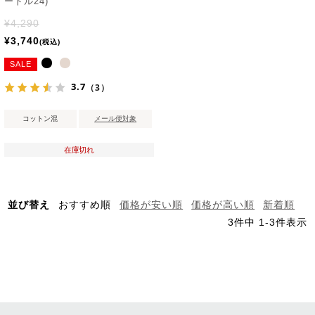
ードル24)
¥
4,290
¥
3,740
税込
SALE
3.7
（3）
コットン混
メール便対象
在庫切れ
並び替え
おすすめ順
価格が安い順
価格が高い順
新着順
3
件中
1
-
3
件表示