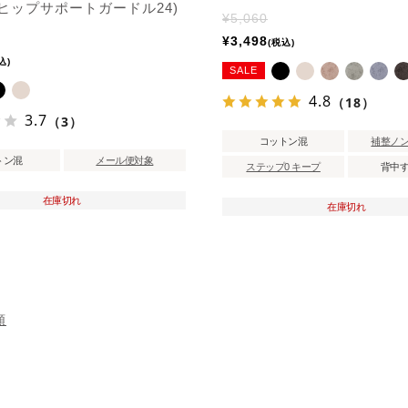
ヒップサポートガードル24)
¥
5,060
¥
3,498
税込
込
SALE
4.8
（18）
3.7
（3）
コットン混
補整ノ
トン混
メール便対象
ステップ0 キープ
背中
在庫切れ
在庫切れ
順