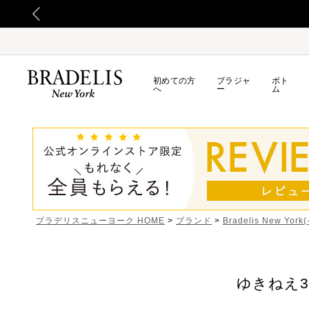
初めての方
ブラジャ
ボト
へ
ー
ム
ブラデリスニューヨーク HOME
ブランド
Bradelis New Yor
ゆきねえ