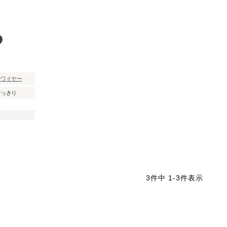
ンワイヤー
すっきり
3
件中
1
-
3
件表示