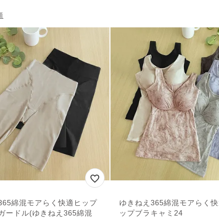
順
365綿混モアらく快適ヒップ
ゆきねえ365綿混モアらく
ガードル(ゆきねえ365綿混
ップブラキャミ24