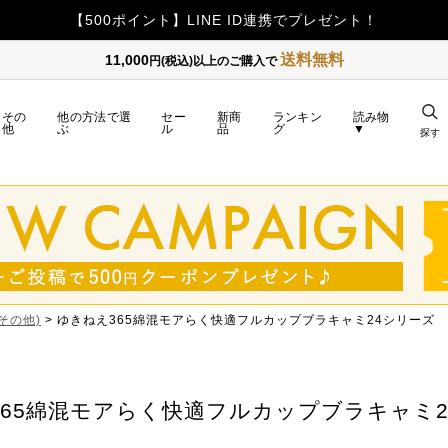
【500ポイント】LINE ID連携でプレゼント！
送料無料
11,000
円(税込)以上のご購入で
その
他の方法で選
セー
新商
ランキン
読み物
他
ぶ
ル
品
グ
▼
探す
k(その他)
ゆきねえ365綿混モアらく快適フルカップブラキャミ24シリーズ
365綿混モアらく快適フルカップブラキャミ2