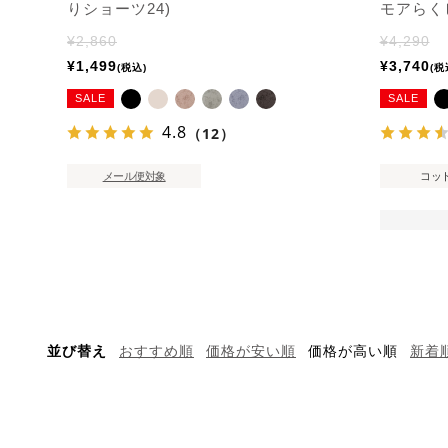
りショーツ24)
モアらく
¥
2,860
¥
4,290
¥
1,499
¥
3,740
税込
税
SALE
SALE
4.8
（12）
メール便対象
コッ
並び替え
おすすめ順
価格が安い順
価格が高い順
新着