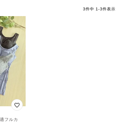
3
件中
1
-
3
件表示
快適フルカ