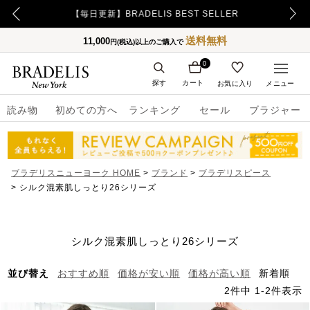
【毎日更新】BRADELIS BEST SELLER
送料無料
11,000
円(税込)以上のご購入で
0
探す
カート
お気に入り
メニュー
読み物
初めての方へ
ランキング
セール
ブラジャー
ブラデリスニューヨーク HOME
ブランド
ブラデリスピース
シルク混素肌しっとり26シリーズ
シルク混素肌しっとり26シリーズ
並び替え
おすすめ順
価格が安い順
価格が高い順
新着順
2
件中
1
-
2
件表示