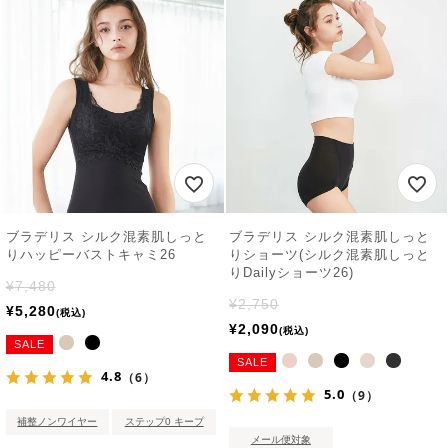
ブラデリス シルク混素肌しっと
ブラデリス シルク混素肌しっと
りハッピーバストキャミ26
りショーツ(シルク混素肌しっと
りDailyショーツ26)
¥
7,480
¥
2,750
¥
5,280
税込
¥
2,090
税込
SALE
SALE
4.8
（6）
5.0
（9）
補整ノンワイヤー
ステップ0 キープ
メール便対象