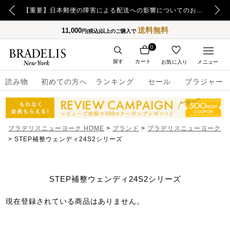
【重要】令和8年熊本地震の影響によるお荷物のお届け遅延について
【重要】日本郵便の障害による配送への影響についてのお詫び
送料無料
11,000
円(税込)以上のご購入で
0
探す
カート
お気に入り
メニュー
読み物
初めての方へ
ランキング
セール
ブラジャー
ブラデリスニューヨーク HOME
ブランド
ブラデリスニューヨーク
STEP補整ウェンディ24S2シリーズ
STEP補整ウェンディ24S2シリーズ
現在登録されている商品はありません。