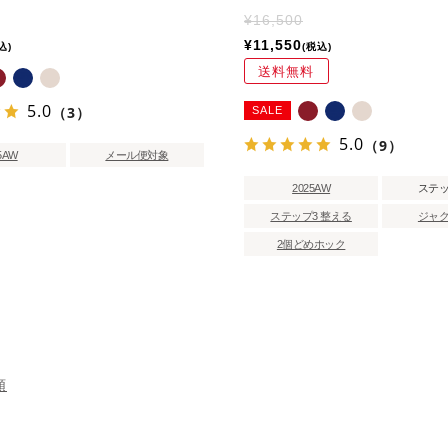
¥
16,500
¥
11,550
込
税込
送料無料
5.0
（3）
SALE
5.0
（9）
5AW
メール便対象
2025AW
ステ
ステップ3 整える
ジャ
2個どめホック
順