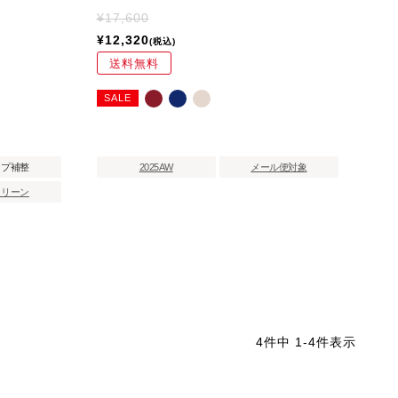
¥
17,600
¥
12,320
税込
送料無料
SALE
ップ補整
2025AW
メール便対象
クリーン
4
件中
1
-
4
件表示