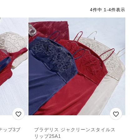
4
件中
1
-
4
件表示
テップ3ブ
ブラデリス ジャクリーンスタイルス
リップ25A1