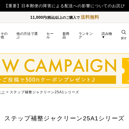
【重要】日本郵便の障害による配送への影響についてのお詫び
送料無料
11,000
円(税込)以上のご購入で
その
他の方法で選
セー
新商
ランキン
読み物
他
ぶ
ル
品
グ
▼
探す
ーク
ステップ補整ジャクリーン25A1シリーズ
ステップ補整ジャクリーン25A1シリーズ