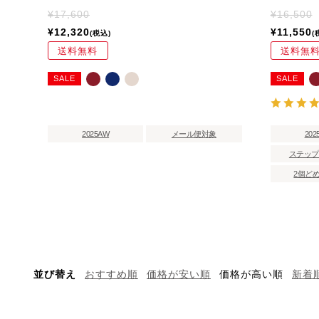
¥
17,600
¥
16,500
¥
12,320
¥
11,550
税込
送料無料
送料無
SALE
SALE
2025AW
メール便対象
202
ステップ
2個ど
並び替え
おすすめ順
価格が安い順
価格が高い順
新着