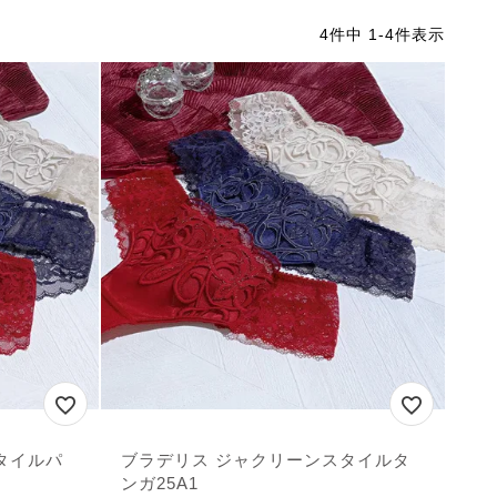
4
件中
1
-
4
件表示
タイルパ
ブラデリス ジャクリーンスタイルタ
ンガ25A1