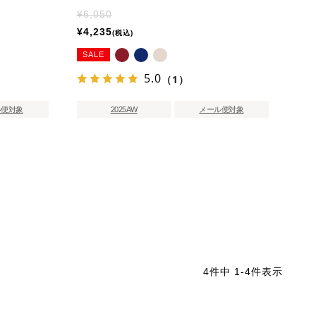
¥
6,050
¥
4,235
税込
SALE
5.0
（1）
ル便対象
2025AW
メール便対象
4
件中
1
-
4
件表示