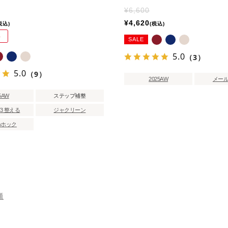
¥
6,600
¥
4,620
税込
税込
料
SALE
5.0
（3）
5.0
（9）
2025AW
メー
5AW
ステップ補整
3 整える
ジャクリーン
めホック
順