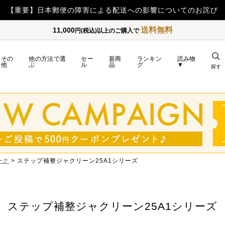
【重要】日本郵便の障害による配送への影響についてのお詫び
送料無料
11,000
円(税込)以上のご購入で
その
他の方法で選
セー
新商
ランキン
読み物
他
ぶ
ル
品
グ
▼
探す
ーク
ステップ補整ジャクリーン25A1シリーズ
ステップ補整ジャクリーン25A1シリーズ